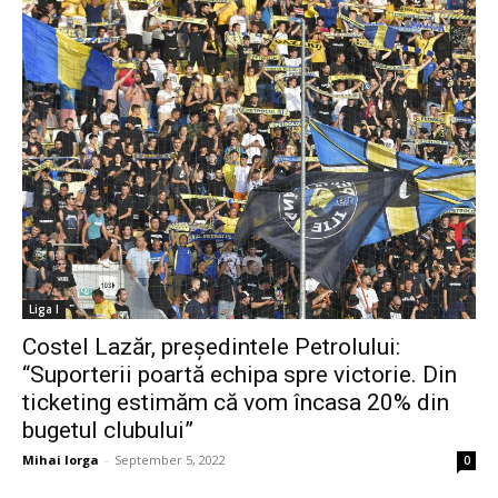
Liga I
Costel Lazăr, președintele Petrolului:
“Suporterii poartă echipa spre victorie. Din
ticketing estimăm că vom încasa 20% din
bugetul clubului”
Mihai Iorga
-
September 5, 2022
0