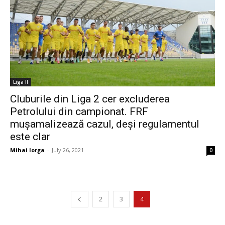
Liga II
Cluburile din Liga 2 cer excluderea
Petrolului din campionat. FRF
mușamalizează cazul, deși regulamentul
este clar
Mihai Iorga
-
July 26, 2021
0
2
3
4