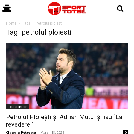
Home
Tags
Petrolul ploiesti
Tag: petrolul ploiesti
Fotbal intern
Petrolul Ploiești și Adrian Mutu își iau “La
revedere!”
Claudiu Petrescu
-
March 18, 2025
0