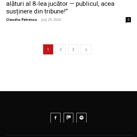
alături al 8‑lea jucător — publicul, acea
susținere din tribune!”
Claudiu Petrescu
-
July 29, 2026
0
1
2
3