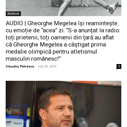
Atletism
AUDIO | Gheorghe Megelea își reamintește
cu emoție de “acea” zi: “S-a anunțat la radio:
toți prietenii, toți oamenii din țară au aflat
că Gheorghe Megelea a câștigat prima
medalie olimpică pentru atletismul
masculin românesc!”
Claudiu Petrescu
-
July 30, 2026
0