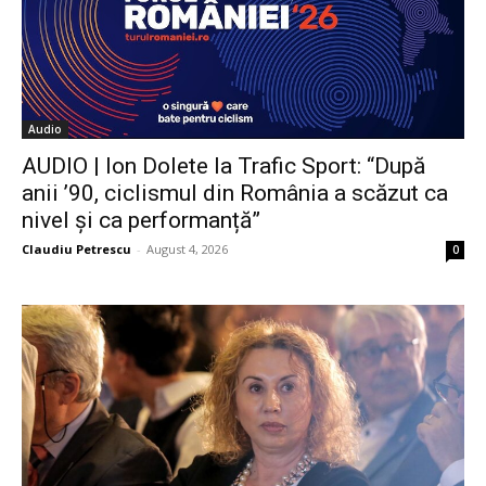
Audio
AUDIO | Ion Dolete la Trafic Sport: “După
anii ’90, ciclismul din România a scăzut ca
nivel și ca performanță”
Claudiu Petrescu
-
August 4, 2026
0