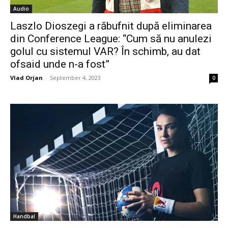
Audio
Laszlo Dioszegi a răbufnit după eliminarea
din Conference League: “Cum să nu anulezi
golul cu sistemul VAR? În schimb, au dat
ofsaid unde n-a fost”
Vlad Orjan
-
September 4, 2023
0
Handbal