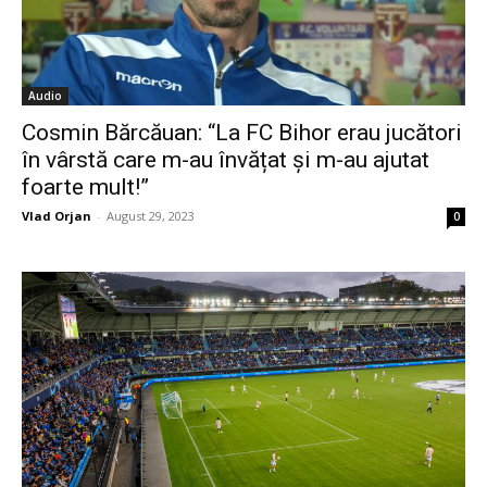
Audio
Cosmin Bărcăuan: “La FC Bihor erau jucători
în vârstă care m-au învățat și m-au ajutat
foarte mult!”
Vlad Orjan
-
August 29, 2023
0