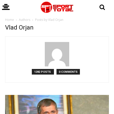
Home
Authors
Posts by Vlad Orjan
Vlad Orjan
1282 POSTS
0 COMMENTS