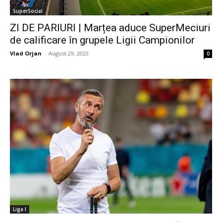
SuperSocial
ZI DE PARIURI | Marțea aduce SuperMeciuri
de calificare în grupele Ligii Campionilor
Vlad Orjan
-
August 29, 2023
0
Liga I