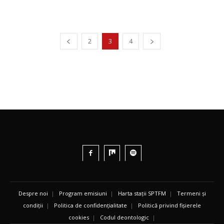
2
3
4
Despre noi
|
Program emisiuni
|
Harta stații SPTFM
|
Termeni și
condiții
|
Politica de confidențialitate
|
Politică privind fișierele
cookies
|
Codul deontologic
|