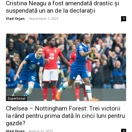
Cristina Neagu a fost amendată drastic și
suspendată un an de la declarații
Vlad Orjan
-
September 1, 2023
0
SuperSocial
Chelsea – Nottingham Forest: Trei victorii
la rând pentru prima dată în cinci luni pentru
gazde?
Vlad Orjan
-
August 31, 2023
0