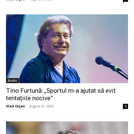
Audio
Tino Furtună: „Sportul m-a ajutat să evit
tentațiile nocive”
Vlad Orjan
-
August 31, 2023
0