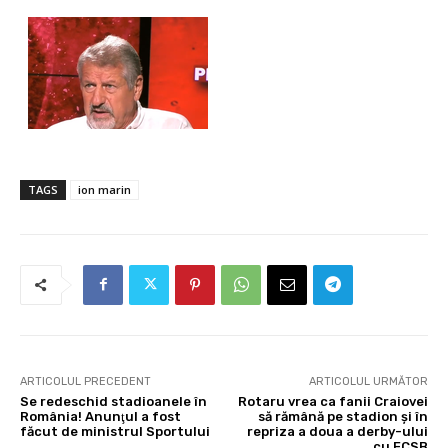
TAGS
ion marin
ARTICOLUL PRECEDENT
ARTICOLUL URMĂTOR
Se redeschid stadioanele în
Rotaru vrea ca fanii Craiovei
România! Anunţul a fost
să rămână pe stadion și în
făcut de ministrul Sportului
repriza a doua a derby-ului
cu FCSB