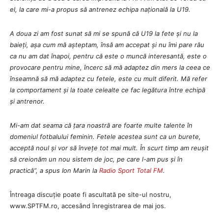
el, la care mi-a propus să antrenez echipa națională la U19.
A doua zi am fost sunat să mi se spună că U19 la fete și nu la
baieți, așa cum mă așteptam, însă am accepat și nu îmi pare rău
ca nu am dat înapoi, pentru că este o muncă interesantă, este o
provocare pentru mine, încerc să mă adaptez din mers la ceea ce
înseamnă să mă adaptez cu fetele, este cu mult diferit. Mă refer
la comportament și la toate celealte ce fac legătura între echipă
și antrenor.
Mi-am dat seama că țara noastră are foarte multe talente în
domeniul fotbalului feminin. Fetele acestea sunt ca un burete,
acceptă noul și vor să învețe tot mai mult. În scurt timp am reușit
să creionăm un nou sistem de joc, pe care l-am pus și în
practică”, a spus Ion Marin la
Radio Sport Total FM
.
Întreaga discuție poate fi ascultată pe site-ul nostru,
www.SPTFM.ro, accesând înregistrarea de mai jos.