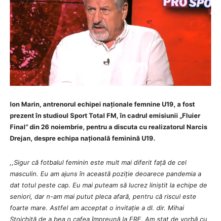
Ion Marin, antrenorul echipei naționale femnine U19, a fost
prezent în studioul Sport Total FM, în cadrul emisiunii „Fluier
Final” din 26 noiembrie, pentru a discuta cu realizatorul Narcis
Drejan, despre echipa națională feminină U19.
,,Sigur că fotbalul feminin este mult mai diferit față de cel
masculin. Eu am ajuns în această poziție deoarece pandemia a
dat totul peste cap. Eu mai puteam să lucrez liniștit la echipe de
seniori, dar n-am mai putut pleca afară, pentru că riscul este
foarte mare. Astfel am acceptat o invitație a dl. dir. Mihai
Stoichiță de a bea o cafea împreună la FRF. Am stat de vorbă cu