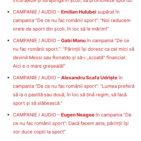
încurajeze și să ajungă în școli, să promoveze sportul.”
CAMPANIE / AUDIO –
Emilian Hulubei
supărat în
campania “De ce nu fac românii sport”: “Noi reducem
orele de sport din școli, în loc să le mărim!”
CAMPANIE / AUDIO –
Gabi Manu
în campania “De ce
nu fac românii sport.”: “Părinții își doresc ca cei mici să
devină Messi sau Ronaldo și să-i „scoată” financiar.
Aici e o mare greșeală!”
CAMPANIE / AUDIO –
Alexandru Scafa Udriște
în
campania “De ce nu fac românii sport”: “Lumea preferă
să ia o pastilă sau două, în loc să țină regim, să facă
sport și să slăbească.”
CAMPANIE / AUDIO –
Eugen Neagoe
în campania “De
ce nu fac românii sport”: Dacă facem asta, părinții își
vor duce copiii la sport”