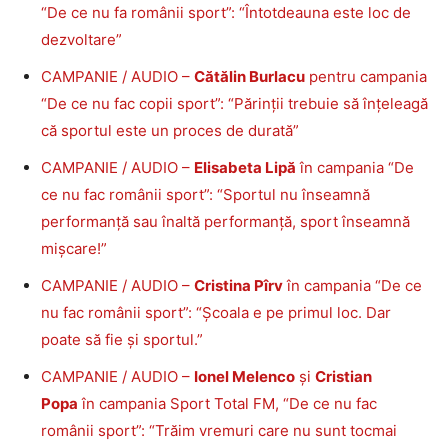
“De ce nu fa românii sport”: “Întotdeauna este loc de
dezvoltare”
CAMPANIE / AUDIO –
Cătălin Burlacu
pentru campania
“De ce nu fac copii sport”: “Părinții trebuie să înțeleagă
că sportul este un proces de durată”
CAMPANIE / AUDIO –
Elisabeta Lipă
în campania “De
ce nu fac românii sport”: “Sportul nu înseamnă
performanță sau înaltă performanță, sport înseamnă
mișcare!”
CAMPANIE / AUDIO –
Cristina Pîrv
în campania “De ce
nu fac românii sport”: “Școala e pe primul loc. Dar
poate să fie și sportul.”
CAMPANIE / AUDIO –
Ionel Melenco
și
Cristian
Popa
în campania Sport Total FM, “De ce nu fac
românii sport”: “Trăim vremuri care nu sunt tocmai