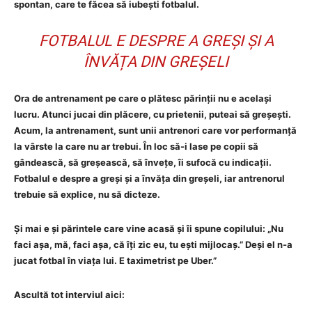
spontan, care te făcea să iubești fotbalul.
FOTBALUL E DESPRE A GREȘI ȘI A
ÎNVĂȚA DIN GREȘELI
Ora de antrenament pe care o plătesc părinții nu e același
lucru. Atunci jucai din plăcere, cu prietenii, puteai să greșești.
Acum, la antrenament, sunt unii antrenori care vor performanță
la vârste la care nu ar trebui. În loc să-i lase pe copii să
gândească, să greșească, să învețe, îi sufocă cu indicații.
Fotbalul e despre a greși și a învăța din greșeli, iar antrenorul
trebuie să explice, nu să dicteze.
Și mai e și părintele care vine acasă și îi spune copilului: „Nu
faci așa, mă, faci așa, că îți zic eu, tu ești mijlocaș.” Deși el n-a
jucat fotbal în viața lui. E taximetrist pe Uber.”
Ascultă tot interviul aici: