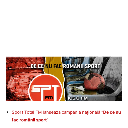
Sport Total FM lansează campania națională “
De ce nu
fac românii sport
”