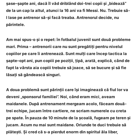
șase–șapte ani, dacă îl văd driblând doi-trei copii și „bidează”
de la un cap la altul, atunci la 16 ani va fi Messi. Nu. Trebuie să-
l lase pe antrenor să-și facă treaba. Antrenorul decide, nu
părintele.
Am mai spus-o și o repet: în fotbalul juvenil sunt două probleme
mari. Prima – antrenorii care nu sunt pregătiți pentru nivelul
copiilor pe care îi antrenează. Sunt mulți care încep tactica la
șapte–opt ani, pun copiii pe poziții, țipă, arată, explică, când de
fapt la vârsta aia copiii trebuie să joace, să se bucure și să fie
lăsați să gândească singuri.
A doua problemă sunt părinții care își imaginează că fiul lor va
deveni „sponsorul familiei”. Noi, când eram mici, aveam
maidanele. După antrenament mergeam acolo, făceam două-
trei echipe, jucam între cartiere, ne scriam numerele cu creta
pe spate. În pauza de 10 minute de la școală, fugeam pe teren și
jucam. Acum nu mai sunt maidane. Oriunde te duci trebuie să
plătești. Și cred că s-a pierdut enorm din spiritul ăla liber,