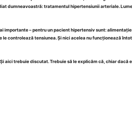
diat dumneavoastră: tratamentul hipertensiunii arteriale. Lumea 
i importante – pentru un pacient hipertensiv sunt: alimentație
re le controlează tensiunea. Și nici acelea nu funcționează întot
i aici trebuie discutat. Trebuie să le explicăm că, chiar dacă 