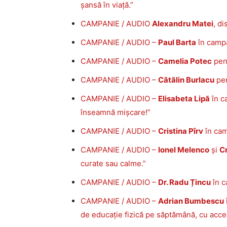
șansă în viață.”
CAMPANIE / AUDIO
Alexandru Matei
, d
CAMPANIE / AUDIO –
Paul Barta
în campa
CAMPANIE / AUDIO –
Camelia Potec
pent
CAMPANIE / AUDIO –
Cătălin Burlacu
pen
CAMPANIE / AUDIO –
Elisabeta Lipă
în c
înseamnă mișcare!”
CAMPANIE / AUDIO –
Cristina Pîrv
în cam
CAMPANIE / AUDIO –
Ionel Melenco
și
Cr
curate sau calme.”
CAMPANIE / AUDIO –
Dr. Radu Țincu
în c
CAMPANIE / AUDIO –
Adrian Bumbescu
de educație fizică pe săptămână, cu accen