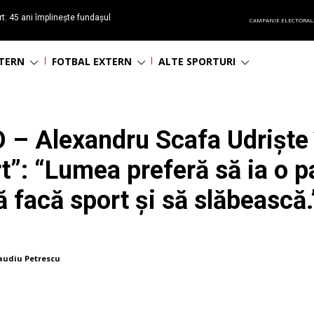
t: 45 ani împlinește fundașul
CAMPANIE ELECTORAL
așa
NTERN
FOTBAL EXTERN
ALTE SPORTURI
– Alexandru Scafa Udriște 
t”: “Lumea preferă să ia o pa
ă facă sport și să slăbească.
audiu Petrescu