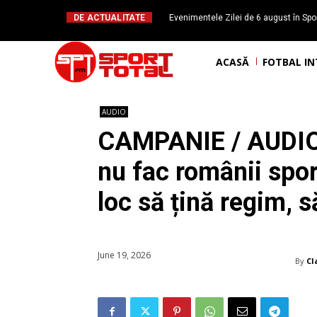
DE ACTUALITATE
Evenimentele Zilei de 6 august în Spor
Daniel Băl
ACASĂ
FOTBAL I
AUDIO
CAMPANIE / AUDIO 
nu fac românii spor
loc să țină regim, s
June 19, 2026
By
Cl