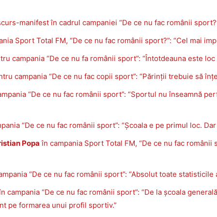
iscurs-manifest în cadrul campaniei “De ce nu fac românii sport?
nia Sport Total FM, “De ce nu fac românii sport?”: “Cel mai impo
ru campania “De ce nu fa românii sport”: “Întotdeauna este loc
tru campania “De ce nu fac copii sport”: “Părinții trebuie să în
ampania “De ce nu fac românii sport”: “Sportul nu înseamnă per
pania “De ce nu fac românii sport”: “Școala e pe primul loc. Dar p
istian Popa
în campania Sport Total FM, “De ce nu fac românii s
ampania “De ce nu fac românii sport”: “Absolut toate statisticil
în campania “De ce nu fac românii sport”: “De la școala generală 
t pe formarea unui profil sportiv.”