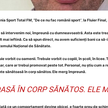
ia Sport Total FM, “De ce nu fac românii sport
“,
la Fluier Final
ie să intervenim noi, împreună cu dumneavoastră. Asta este tre
t mai ieftină. Ca să spun direct, nu avem suficienți bani ca să-i
stemului Național de Sănătate.
ie vorbit cu oamenii. Trebuie vorbit cu copiii, în școli, în lice
, care ar trebui promovat peste tot. Personal, nu știu cum a re
nte sănătoasă în corp sănătos. Ele merg împreună.
ASĂ ÎN CORP SĂNĂTOS. ELE 
ată ce un comportament devine obicei, e foarte greu de schimba