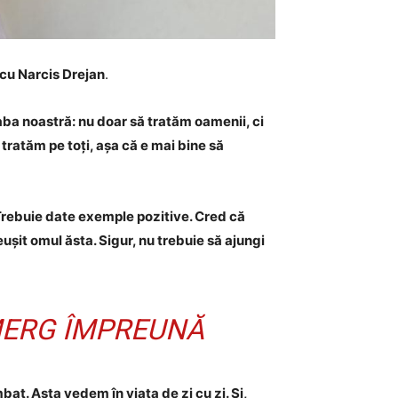
, cu Narcis Drejan
.
aba noastră: nu doar să tratăm oamenii, ci
 tratăm pe toți, așa că e mai bine să
e. Trebuie date exemple pozitive. Cred că
ușit omul ăsta. Sigur, nu trebuie să ajungi
MERG ÎMPREUNĂ
t. Asta vedem în viața de zi cu zi. Și,