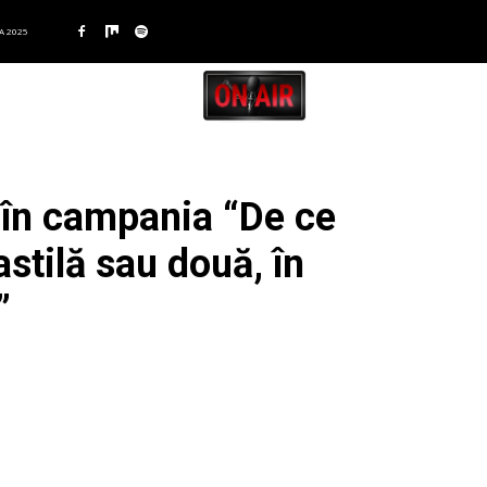
A 2025
în campania “De ce
stilă sau două, în
”