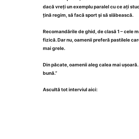
dacă vreți un exemplu paralel cu ce ați stu
țină regim, să facă sport și să slăbească.
Recomandările de ghid, de clasă 1 – cele ma
fizică. Dar nu, oamenii preferă pastilele ca
mai grele.
Din păcate, oamenii aleg calea mai ușoară. Ș
bună.”
Ascultă tot interviul aici: