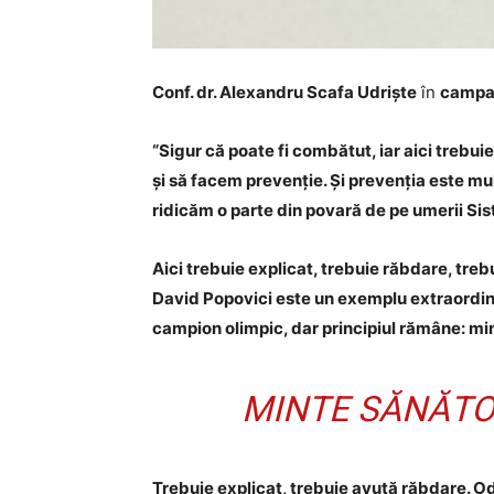
Conf. dr. Alexandru Scafa Udriște
în
campan
“Sigur că poate fi combătut, iar aici trebu
și să facem prevenție. Și prevenția este mul
ridicăm o parte din povară de pe umerii Si
Aici trebuie explicat, trebuie răbdare, trebu
David Popovici este un exemplu extraordinar
campion olimpic, dar principiul rămâne: mi
MINTE SĂNĂTO
Trebuie explicat, trebuie avută răbdare. Od