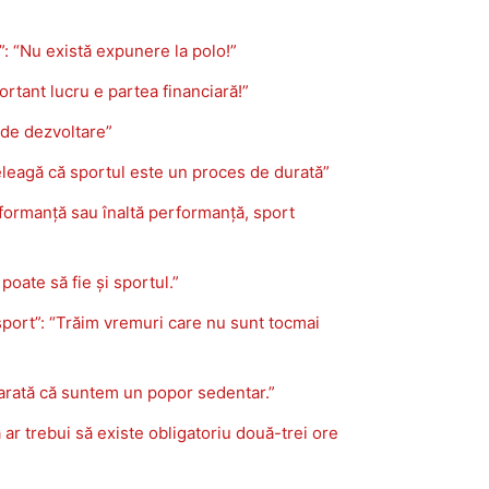
”: “Nu există expunere la polo!”
rtant lucru e partea financiară!”
 de dezvoltare”
țeleagă că sportul este un proces de durată”
formanță sau înaltă performanță, sport
oate să fie și sportul.”
port”: “Trăim vremuri care nu sunt tocmai
e arată că suntem un popor sedentar.”
ar trebui să existe obligatoriu două-trei ore