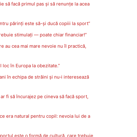
ie să facă primul pas și să renunțe la acea
u părinți este să-și ducă copiii la sport”
ebuie stimulați — poate chiar financiar!”
e au cea mai mare nevoie nu îl practică,
loc în Europa la obezitate.”
i în echipa de străini și nu‑i interesează
r fi să încurajez pe cineva să facă sport,
 era natural pentru copil: nevoia lui de a
portul este o formă de cultură, care trebuie