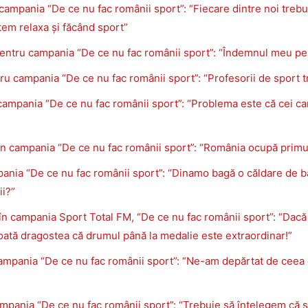
campania “De ce nu fac românii sport”: “Fiecare dintre noi trebu
tem relaxa și făcând sport”
entru campania “De ce nu fac românii sport”: “Îndemnul meu pentr
u campania “De ce nu fac românii sport”: “Profesorii de sport tr
campania “De ce nu fac românii sport”: “Problema este că cei car
n campania “De ce nu fac românii sport”: “România ocupă primul 
ania “De ce nu fac românii sport”: “Dinamo bagă o căldare de ban
ii?”
în campania Sport Total FM, “De ce nu fac românii sport”: “Dacă a
toată dragostea că drumul până la medalie este extraordinar!”
ampania “De ce nu fac românii sport”: “Ne-am depărtat de ceea ce
mpania “De ce nu fac românii sport”: “Trebuie să înțelegem că s