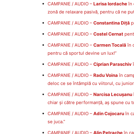
CAMPANIE / AUDIO –
Larisa Iordache
în 
zonă de relaxare pasivă, pentru că ne pu
CAMPANIE / AUDIO –
Constantina Diță
p
CAMPANIE / AUDIO –
Costel Cernat
pentr
CAMPANIE / AUDIO –
Carmen Tocală
în 
pentru că sportul devine un lux!”
CAMPANIE / AUDIO –
Ciprian Paraschiv
î
CAMPANIE / AUDIO –
Radu Voina
în camp
deloc ce se întâmplă cu viitorul, cu junior
CAMPANIE / AUDIO –
Narcisa Lecușanu
chiar și către performanță, aș spune cu 
CAMPANIE / AUDIO –
Adin Cojocaru
în c
se juca.”
CAMPANIE / AUDIO –
Alin Petrache
în ca