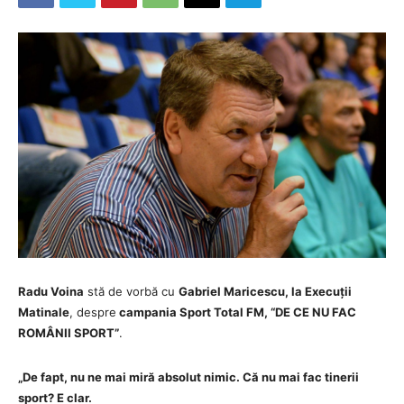
Radu Voina
stă de vorbă cu
Gabriel Maricescu, la Execuții
Matinale
, despre
campania Sport Total FM, “DE CE NU FAC
ROMÂNII SPORT”
.
„
De fapt, nu ne mai miră absolut nimic. Că nu mai fac tinerii
sport? E clar.