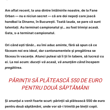
Am aflat recent, la una dintre întâlnirile noastre, de la Fane
Orban — nu e niciun secret — că are doi nepoți care joacă
handbal la Dinamo, în București. Toată lauda, se pare că sunt
talentați. Au terminat campionatul și… au fost trimiși acasă.
Gata, s‑a terminat campionatul.
Ori când ești tânăr… eu îmi aduc aminte, fără să spun că ce
făceam noi era ideal, dar cantonamentele și pregătirea se
făceau în vacanțe. Atunci puteai să îi ții în tabere, să lucrezi cu
ei. La noi acum:
duceți‑vă acasă, vă anunțăm când începem
pregătirea.
PĂRINȚII SĂ PLĂTEASCĂ 550 DE EURO
PENTRU DOUĂ SĂPTĂMÂNI
Și anunțul a venit foarte scurt: părinții să plătească 550 de euro
pentru două săptămâni, unde vor să‑i trimită pe bieții copii.