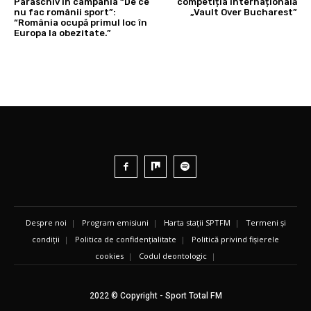
Paraschiv în campania “De ce
competiția internațională
nu fac românii sport”:
„Vault Over Bucharest”
“România ocupă primul loc în
Europa la obezitate.”
Despre noi
|
Program emisiuni
|
Harta stații SPTFM
|
Termeni și
condiții
|
Politica de confidențialitate
|
Politică privind fișierele
cookies
|
Codul deontologic
|
2022 © Copyright - Sport Total FM