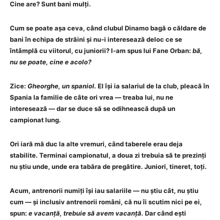
Cine are? Sunt bani mulți.
Cum se poate așa ceva, când clubul Dinamo bagă o căldare de
bani în echipa de străini și nu‑i interesează deloc ce se
întâmplă cu viitorul, cu juniorii? I‑am spus lui Fane Orban:
bă,
nu se poate, cine e acolo?
Zice:
Gheorghe, un spaniol.
El își ia salariul de la club, pleacă în
Spania la familie de câte ori vrea — treaba lui, nu ne
interesează — dar se duce să se odihnească după un
campionat lung.
Ori iară mă duc la alte vremuri, când taberele erau deja
stabilite. Terminai campionatul, a doua zi trebuia să te prezinți
nu știu unde, unde era tabăra de pregătire. Juniori, tineret, toți.
Acum, antrenorii numiți își iau salariile — nu știu cât, nu știu
cum — și inclusiv antrenorii români, că nu îi scutim nici pe ei,
spun:
e vacanță, trebuie să avem vacanță.
Dar când ești