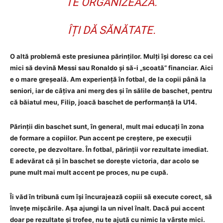
TE ORGANIZEAZĂ.
ÎȚI DĂ SĂNĂTATE.
O altă problemă este presiunea părinților. Mulți își doresc ca cei
mici să devină Messi sau Ronaldo și să-i „scoată” financiar. Aici
e o mare greșeală. Am experiență în fotbal, de la copii până la
seniori, iar de câțiva ani merg des și în sălile de baschet, pentru
că băiatul meu, Filip, joacă baschet de performanță la U14.
Părinții din baschet sunt, în general, mult mai educați în zona
de formare a copiilor. Pun accent pe creștere, pe execuții
corecte, pe dezvoltare. În fotbal, părinții vor rezultate imediat.
E adevărat că și în baschet se dorește victoria, dar acolo se
pune mult mai mult accent pe proces, nu pe cupă.
Îi văd în tribună cum își încurajează copiii să execute corect, să
învețe mișcările. Așa ajungi la un nivel înalt. Dacă pui accent
doar pe rezultate și trofee, nu te ajută cu nimic la vârste mici.