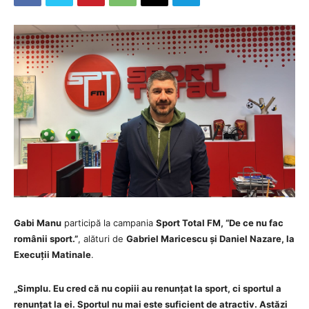
Gabi Manu
participă la campania
Sport Total FM, “De ce nu fac
românii sport.”
, alături de
Gabriel Maricescu și Daniel Nazare, la
Execuții Matinale
.
„Simplu. Eu cred că nu copiii au renunțat la sport, ci sportul a
renunțat la ei. Sportul nu mai este suficient de atractiv. Astăzi