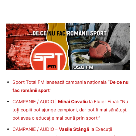
Sport Total FM lansează campania națională “
De ce nu
fac românii sport
”
CAMPANIE / AUDIO |
Mihai Covaliu
la Fluier Final: “Nu
toți copiii pot ajunge campioni, dar pot fi mai sănătoși,
pot avea o educație mai bună prin sport.”
CAMPANIE / AUDIO –
Vasile Stângă
la Execuții