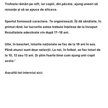
Trofeele rămân pe raft, iar copiii, din păcate, ajung uneori să
renunțe și să se apuce de altceva.
Sportul formează caractere. Te organizează. Îți dă sănătate, în
primul rând. Iar lucrurile astea trebuie înțelese de la început.
Rezultatele adevărate vin după 17–18 ani.
Uite, în baschet, loturile naționale se fac de la 16 ani în sus.
Până atunci sunt doar selecții. La noi, în fotbal, se fac loturi de
la 10, 12 sau 13 ani. Și știm foarte bine cum ajung unii copii
acolo.”
Ascultă tot interviul aici: