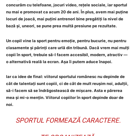
concurăm cu telefoane, jocuri video, rețele sociale, iar sportul
nu mai e promovat ca acum 20 de ani. În plus, avem mai puține
locuri de joacă, mai puțini antrenori bine pregătiți la nivel de
bază și, uneori, se pune prea multă presiune pe rezultate.
Un copil vine la sport pentru emoție, pentru bucurie, nu pentru
clasamente și părinți care urlă din tribună. Dacă vrem mai mulți
copii în sport, trebuie să-l facem accesibil, modern, atractiv —
o alternativă reală la ecran. Așa îi putem aduce înapoi.
Iar ca idee de final: viitorul sportului românesc nu depinde de
cât de talentați sunt copiii, ci de cât de mult reușim noi, adulții,
să-i facem să se îndrăgostească de mișcare. Asta e părerea
mea și mi-o mențin. Viitorul copiilor în sport depinde doar de
noi.
SPORTUL FORMEAZĂ CARACTERE.