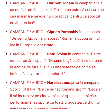
CAMPANIE / AUDIO –
Carmen Tocală
în campania “De
ce nu fac românii sport”: “Problema este că cei care au
cea mai mare nevoie nu îl practică, pentru că sportul
devine un lux!”
CAMPANIE / AUDIO –
Ciprian Paraschiv
în campania
“De ce nu fac românii sport”: “România ocupă primul
loc în Europa la obezitate.”
CAMPANIE / AUDIO –
Radu Voina
în campania “De ce
nu fac românii sport”: “Dinamo bagă o căldare de bani
în echipa de străini și nu‑i interesează deloc ce se
întâmplă cu viitorul, cu juniorii?”
CAMPANIE / AUDIO –
Narcisa Lecușanu
în campania
Sport Total FM, “De ce nu fac românii sport”: “Dacă ar
fi să încurajez pe cineva să facă sport, chiar și către
performanță, aș spune cu toată dragostea că drumul
până la medalie este extraordinar!”