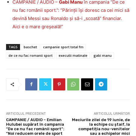
CAMPANIE / AUDIO –
Gabi Manu
în campania “De ce
nu fac românii sport.”: “Părinții își doresc ca cei mici să
devină Messi sau Ronaldo și să-i „scoată” financiar.
Aici e o mare greșeală!”
TAGS
baschet
campanie sport total fm
de ce nu fac romanii sport
executii matinale
gabi manu
ARTICOLUL PRECEDENT
ARTICOLUL URMĂTOR
CAMPANIE / AUDIO – Emilian
Meciurile zilei de 19 iunie, de
Hulubei supărat în campania
la echipe cu ștaif, la
“De ce nu fac românii sport”:
competiția nou-venitelor
“Noi reducem orele de sport
sau a echipelor mici