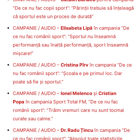
“De ce nu fac copii sport”: “Părinții trebuie să înțeleagă
că sportul este un proces de durată”
CAMPANIE / AUDIO –
Elisabeta Lipă
în campania “De
ce nu fac românii sport”: “Sportul nu înseamnă
performanță sau înaltă performanță, sport înseamnă
mișcare!”
CAMPANIE / AUDIO –
Cristina Pîrv
în campania “De ce
nu fac românii sport”: “Școala e pe primul loc. Dar
poate să fie și sportul.”
CAMPANIE / AUDIO –
Ionel Melenco
și
Cristian
Popa
în campania Sport Total FM, “De ce nu fac
românii sport”: “Trăim vremuri care nu sunt tocmai
curate sau calme.”
CAMPANIE / AUDIO –
Dr. Radu Țincu
în campania “De
ce nu fac românii sport”: “Absolut toate statisticile