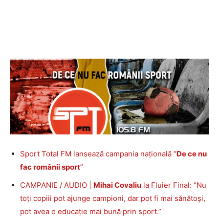
Sport Total FM lansează campania națională “
De ce nu
fac românii sport
”
CAMPANIE / AUDIO |
Mihai Covaliu
la Fluier Final: “Nu
toți copiii pot ajunge campioni, dar pot fi mai sănătoși,
pot avea o educație mai bună prin sport.”