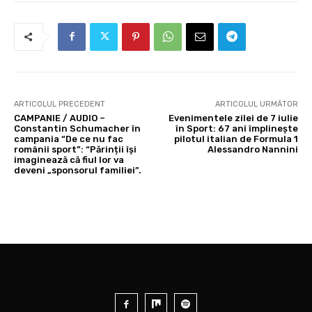
ARTICOLUL PRECEDENT
ARTICOLUL URMĂTOR
CAMPANIE / AUDIO –
Evenimentele zilei de 7 iulie
Constantin Schumacher în
în Sport: 67 ani împlinește
campania “De ce nu fac
pilotul italian de Formula 1
românii sport”: “Părinții își
Alessandro Nannini
imaginează că fiul lor va
deveni „sponsorul familiei”.