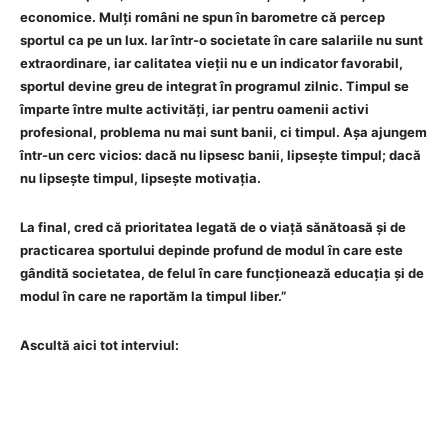
economice. Mulți români ne spun în barometre că percep
sportul ca pe un lux. Iar într-o societate în care salariile nu sunt
extraordinare, iar calitatea vieții nu e un indicator favorabil,
sportul devine greu de integrat în programul zilnic. Timpul se
împarte între multe activități, iar pentru oamenii activi
profesional, problema nu mai sunt banii, ci timpul. Așa ajungem
într-un cerc vicios: dacă nu lipsesc banii, lipsește timpul; dacă
nu lipsește timpul, lipsește motivația.
La final, cred că prioritatea legată de o viață sănătoasă și de
practicarea sportului depinde profund de modul în care este
gândită societatea, de felul în care funcționează educația și de
modul în care ne raportăm la timpul liber.”
Ascultă aici tot interviul: