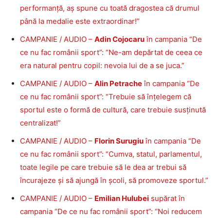
performanță, aș spune cu toată dragostea că drumul
până la medalie este extraordinar!”
CAMPANIE / AUDIO –
Adin Cojocaru
în campania “De
ce nu fac românii sport”: “Ne-am depărtat de ceea ce
era natural pentru copil: nevoia lui de a se juca.”
CAMPANIE / AUDIO –
Alin Petrache
în campania “De
ce nu fac românii sport”: “Trebuie să înțelegem că
sportul este o formă de cultură, care trebuie susținută
centralizat!”
CAMPANIE / AUDIO –
Florin Surugiu
în campania “De
ce nu fac românii sport”: “Cumva, statul, parlamentul,
toate legile pe care trebuie să le dea ar trebui să
încurajeze și să ajungă în școli, să promoveze sportul.”
CAMPANIE / AUDIO –
Emilian Hulubei
supărat în
campania “De ce nu fac românii sport”: “Noi reducem