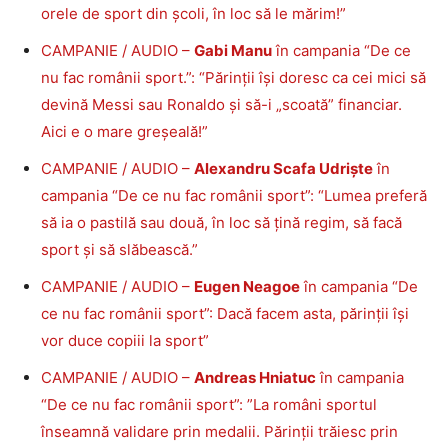
orele de sport din școli, în loc să le mărim!”
CAMPANIE / AUDIO –
Gabi Manu
în campania “De ce
nu fac românii sport.”: “Părinții își doresc ca cei mici să
devină Messi sau Ronaldo și să-i „scoată” financiar.
Aici e o mare greșeală!”
CAMPANIE / AUDIO –
Alexandru Scafa Udriște
în
campania “De ce nu fac românii sport”: “Lumea preferă
să ia o pastilă sau două, în loc să țină regim, să facă
sport și să slăbească.”
CAMPANIE / AUDIO –
Eugen Neagoe
în campania “De
ce nu fac românii sport”: Dacă facem asta, părinții își
vor duce copiii la sport”
CAMPANIE / AUDIO –
Andreas Hniatuc
în campania
“De ce nu fac românii sport”: ”La români sportul
înseamnă validare prin medalii. Părinții trăiesc prin