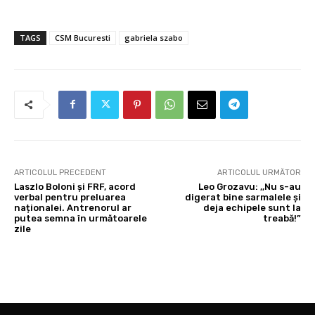
TAGS
CSM Bucuresti
gabriela szabo
ARTICOLUL PRECEDENT
ARTICOLUL URMĂTOR
Laszlo Boloni și FRF, acord
Leo Grozavu: ,,Nu s-au
verbal pentru preluarea
digerat bine sarmalele și
naționalei. Antrenorul ar
deja echipele sunt la
putea semna în următoarele
treabă!”
zile