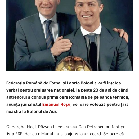
Federația Română de Fotbal și Laszlo Boloni s-ar fi înțeles
verbal pentru preluarea naționalei, la peste 20 de ani de când
antrenorul a condus prima oară România de pe banca tehnică,
anunță jurnalistul
Emanuel Roșu
, cel care votează pentru țara
noastră la Balonul de Aur.
Gheorghe Hagi, Răzvan Lucescu sau Dan Petrescu au fost pe
lista FRF, dar cu niciunul nu s-a ajuns la un acord. Se pare că