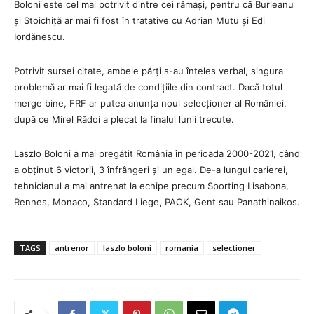
Boloni este cel mai potrivit dintre cei rămași, pentru că Burleanu
și Stoichiță ar mai fi fost în tratative cu Adrian Mutu și Edi
Iordănescu.
Potrivit sursei citate, ambele părți s-au înțeles verbal, singura
problemă ar mai fi legată de condițiile din contract. Dacă totul
merge bine, FRF ar putea anunța noul selecționer al României,
după ce Mirel Rădoi a plecat la finalul lunii trecute.
Laszlo Boloni a mai pregătit România în perioada 2000-2021, când
a obținut 6 victorii, 3 înfrângeri și un egal. De-a lungul carierei,
tehnicianul a mai antrenat la echipe precum Sporting Lisabona,
Rennes, Monaco, Standard Liege, PAOK, Gent sau Panathinaikos.
TAGS
antrenor
laszlo boloni
romania
selectioner