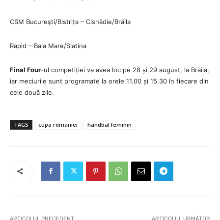
CSM București/Bistrița – Cisnădie/Brăila
Rapid – Baia Mare/Slatina
Final Four
-ul competiției va avea loc pe 28 și 29 august, la Brăila,
iar meciurile sunt programate la orele 11.00 și 15.30 în fiecare din
cele două zile.
TAGS
cupa romaniei
handbal feminin
ARTICOLUL PRECEDENT
ARTICOLUL URMĂTOR