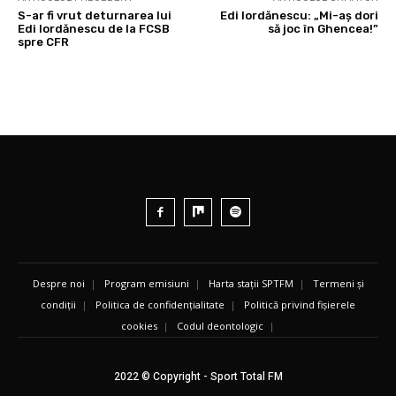
S-ar fi vrut deturnarea lui
Edi Iordănescu: „Mi-aș dori
Edi Iordănescu de la FCSB
să joc în Ghencea!”
spre CFR
Despre noi
|
Program emisiuni
|
Harta stații SPTFM
|
Termeni și
condiții
|
Politica de confidențialitate
|
Politică privind fișierele
cookies
|
Codul deontologic
|
2022 © Copyright - Sport Total FM