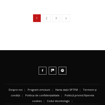
1
2
3
Despre noi
|
Program emisiuni
|
Harta stații SPTFM
|
Termeni și
condiții
|
Politica de confidențialitate
|
Politică privind fișierele
cookies
|
Codul deontologic
|