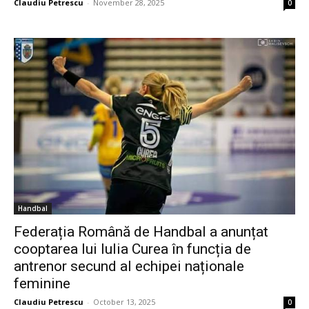
Claudiu Petrescu
-
November 28, 2025
0
Handbal
Federația Română de Handbal a anunțat
cooptarea lui Iulia Curea în funcția de
antrenor secund al echipei naționale
feminine
Claudiu Petrescu
-
October 13, 2025
0