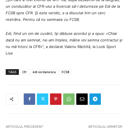
un conducător al CFR-ului a încercat să-l deturneze pe Edi de la
FCSB spre CFR. Şi este veridic, s-a discutat într-un cerc
restrâns. Pentru că nu semnase cu FCSB.
Edi, fiind un om de cuvânt, îşi dăduse acordul şi a spus: «Chiar
dacă nu am semnat, ne-am înţeles, mâine voi semna contractul şi
nu mă întorc la CFR»
”, a declarat Valeriu Răchită, la Look Sport
Live
TAGS
Cfr
edi iordanescu
FCSB
ARTICOLUL PRECEDENT
ARTICOLUL URMĂTOR