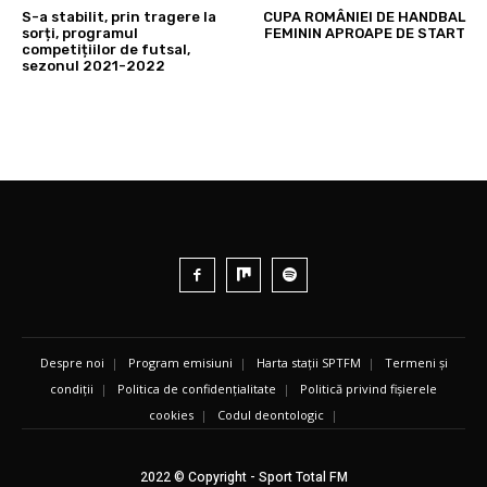
S-a stabilit, prin tragere la
CUPA ROMÂNIEI DE HANDBAL
sorți, programul
FEMININ APROAPE DE START
competițiilor de futsal,
sezonul 2021-2022
Despre noi
|
Program emisiuni
|
Harta stații SPTFM
|
Termeni și
condiții
|
Politica de confidențialitate
|
Politică privind fișierele
cookies
|
Codul deontologic
|
2022 © Copyright - Sport Total FM