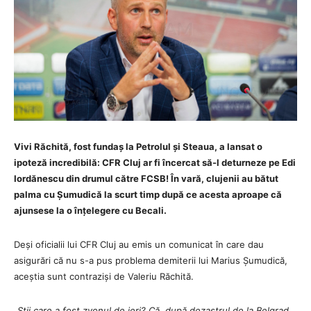
Vivi Răchită, fost fundaș la Petrolul și Steaua, a lansat o
ipoteză incredibilă: CFR Cluj ar fi încercat să-l deturneze pe Edi
Iordănescu din drumul către FCSB! În vară, clujenii au bătut
palma cu Șumudică la scurt timp după ce acesta aproape că
ajunsese la o înțelegere cu Becali.
Deși oficialii lui CFR Cluj au emis un comunicat în care dau
asigurări că nu s-a pus problema demiterii lui Marius Șumudică,
aceștia sunt contraziși de Valeriu Răchită.
„Ştii care a fost zvonul de ieri? Că, după dezastrul de la Belgrad,