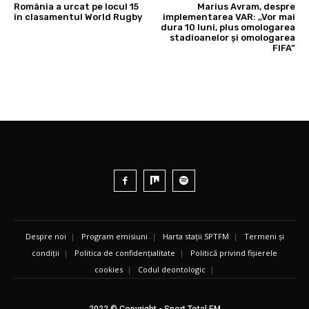
România a urcat pe locul 15
Marius Avram, despre
în clasamentul World Rugby
implementarea VAR: ,,Vor mai
dura 10 luni, plus omologarea
stadioanelor și omologarea
FIFA”
Despre noi
|
Program emisiuni
|
Harta stații SPTFM
|
Termeni și
condiții
|
Politica de confidențialitate
|
Politică privind fișierele
cookies
|
Codul deontologic
|