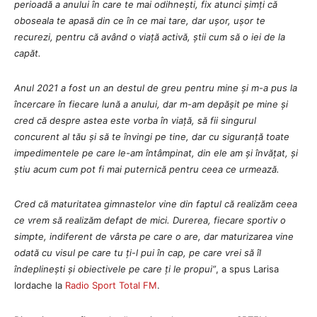
perioadă a anului în care te mai odihnești, fix atunci șimți că
oboseala te apasă din ce în ce mai tare, dar ușor, ușor te
recurezi, pentru că având o viață activă, știi cum să o iei de la
capăt.
Anul 2021 a fost un an destul de greu pentru mine și m-a pus la
încercare în fiecare lună a anului, dar m-am depășit pe mine și
cred că despre astea este vorba în viață, să fii singurul
concurent al tău și să te învingi pe tine, dar cu siguranță toate
impedimentele pe care le-am întâmpinat, din ele am și învățat, și
știu acum cum pot fi mai puternică pentru ceea ce urmează.
Cred că maturitatea gimnastelor vine din faptul că realizăm ceea
ce vrem să realizăm defapt de mici. Durerea, fiecare sportiv o
simpte, indiferent de vârsta pe care o are, dar maturizarea vine
odată cu visul pe care tu ți-l pui în cap, pe care vrei să îl
îndeplinești și obiectivele pe care ți le propui”
, a spus Larisa
Iordache la
Radio Sport Total FM
.