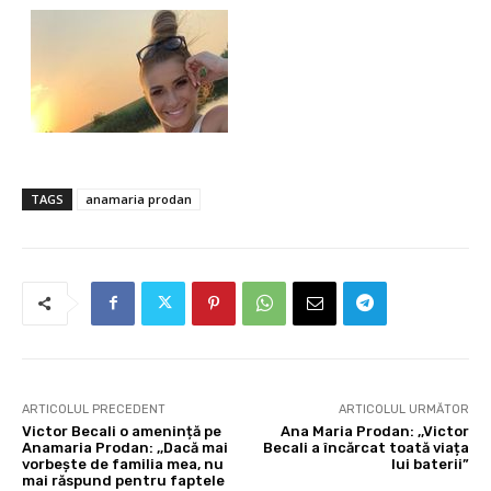
TAGS
anamaria prodan
ARTICOLUL PRECEDENT
ARTICOLUL URMĂTOR
Victor Becali o amenință pe
Ana Maria Prodan: ,,Victor
Anamaria Prodan: ,,Dacă mai
Becali a încărcat toată viața
vorbește de familia mea, nu
lui baterii”
mai răspund pentru faptele