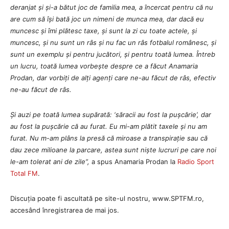
deranjat și și-a bătut joc de familia mea, a încercat pentru că nu
are cum să își bată joc un nimeni de munca mea, dar dacă eu
muncesc și îmi plătesc taxe, și sunt la zi cu toate actele, și
muncesc, și nu sunt un râs și nu fac un râs fotbalul românesc, și
sunt un exemplu și pentru jucători, și pentru toată lumea. Întreb
un lucru, toată lumea vorbește despre ce a făcut Anamaria
Prodan, dar vorbiți de alți agenți care ne-au făcut de râs, efectiv
ne-au făcut de râs.
Și auzi pe toată lumea supărată: ‘săracii au fost la pușcărie’, dar
au fost la pușcărie că au furat. Eu mi-am plătit taxele și nu am
furat. Nu m-am plâns la presă că miroase a transpirație sau că
dau zece milioane la parcare, astea sunt niște lucruri pe care noi
le-am tolerat ani de zile”,
a spus Anamaria Prodan la
Radio Sport
Total FM
.
Discuția poate fi ascultată pe site-ul nostru, www.SPTFM.ro,
accesând înregistrarea de mai jos.