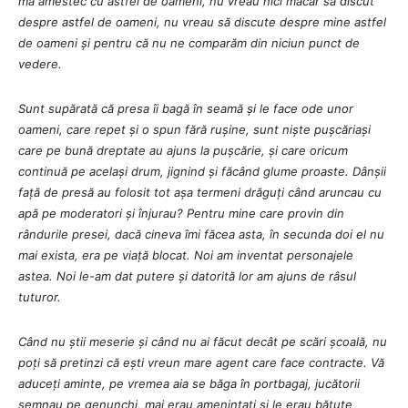
mă amestec cu astfel de oameni, nu vreau nici măcar să discut
despre astfel de oameni, nu vreau să discute despre mine astfel
de oameni și pentru că nu ne comparăm din niciun punct de
vedere.
Sunt supărată că presa îi bagă în seamă și le face ode unor
oameni, care repet și o spun fără rușine, sunt niște pușcăriași
care pe bună dreptate au ajuns la pușcărie, și care oricum
continuă pe același drum, jignind și făcând glume proaste. Dânșii
față de presă au folosit tot așa termeni drăguți când aruncau cu
apă pe moderatori și înjurau? Pentru mine care provin din
rândurile presei, dacă cineva îmi făcea asta, în secunda doi el nu
mai exista, era pe viață blocat. Noi am inventat personajele
astea. Noi le-am dat putere și datorită lor am ajuns de râsul
tuturor.
Când nu știi meserie și când nu ai făcut decât pe scări școală, nu
poți să pretinzi că ești vreun mare agent care face contracte. Vă
aduceți aminte, pe vremea aia se băga în portbagaj, jucătorii
semnau pe genunchi, mai erau amenințați și le erau bătute