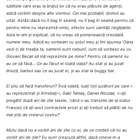
iublitele care erau la brațul lor că nu erau plăcute de agenți,
adică vorbim despre alte vremrui. Cel mai probabil, domnii au
uitat. Astăzi dacă nu îi bag în seamă, nu îi bag în seamă pentru că
pentru mine nu reprezintă nimic, efectiv sunt canități neglijabile.
Asta le-am și explicat, că nu vreau să pomenească vreodată
numele meu. Adică eu vorbeam cu șoțul meu și îmi spunea ‘Oana
vezi-ți de treaba ta, oamenii sunt nebuni’, cum să vorbesc eu cu
Giovani Becali să mă reprezinte pe mine? Pentru că oamenii nu
au ce să facă… Ce au făcut ei toată viața? Au stat și au jucat
liniuță, barbut sau ce au jucat ei, și au stat la buggy bar.
Ei știu să facă transferuri? Încă odată, luați toți jucătorii pe care i-
au reprezentat și întrebați-i, Gabi Tamaș, Daniel Nicolae, v-ați
pregătit după ani de zile taxele, ‘când v-au transmis de la statul
Francez că ați avut contractele prost și ați trebuit să plătiți de nu
mai știți de creierul vostru?’
Mutu dacă nu a vorbit ani de zile cu ei, de ce credeți că nu au
vorbit ani de zile? Eu sunt crescută altfel, dacă cineva m-a