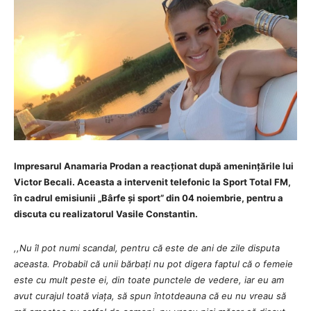
Impresarul Anamaria Prodan a reacționat după amenințările lui
Victor Becali. Aceasta a intervenit telefonic la Sport Total FM,
în cadrul emisiunii „Bârfe și sport” din 04 noiembrie, pentru a
d
iscuta cu realizatorul Vasile Constantin.
,,Nu îl pot numi scandal, pentru că este de ani de zile disputa
aceasta. Probabil că unii bărbați nu pot digera faptul că o femeie
este cu mult peste ei, din toate punctele de vedere, iar eu am
avut curajul toată viața, să spun întotdeauna că eu nu vreau să