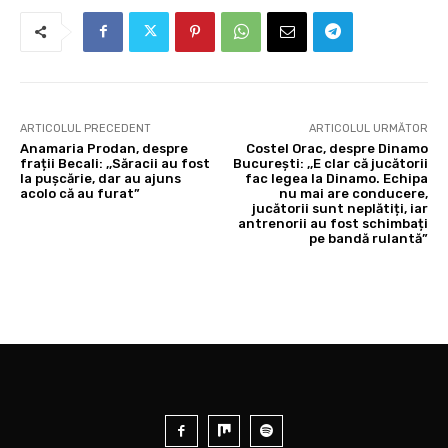
ARTICOLUL PRECEDENT
ARTICOLUL URMĂTOR
Anamaria Prodan, despre
Costel Orac, despre Dinamo
frații Becali: ,,Săracii au fost
București: ,,E clar că jucătorii
la pușcărie, dar au ajuns
fac legea la Dinamo. Echipa
acolo că au furat”
nu mai are conducere,
jucătorii sunt neplătiți, iar
antrenorii au fost schimbați
pe bandă rulantă”