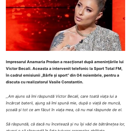
Impresarul Anamaria Prodan a reacționat după amenințările lui
Victor Becali. Aceasta a intervenit telefonic la Sport Total FM,
în cadrul emisiunii „Bârfe și sport” din 04 noiembrie, pentru a
d
iscuta cu realizatorul Vasile Constantin.
,,Am ajuns să îmi răspundă Victor Becali, care toată viața lui a
încărcat baterii, ajung să îmi spună mie, după o viață de muncă,
școală și tot ce am făcut în viața mea, că nu mai răspunde de el.
Să răspundă, că dacă nu încetează și nu își văd de bătrânețea lor,
atunci o să răspundă în fața tuturor organelor abilitate.