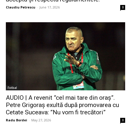
Claudiu Petrescu
-
June 17, 2026
0
Fotbal
AUDIO | A revenit ”cel mai tare din oraș”.
Petre Grigoraș exultă după promovarea cu
Cetate Suceava: ”Nu vom fi trecători”
Radu Bordei
-
May 27, 2026
0