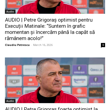
Audio
AUDIO | Petre Grigoraș optimist pentru
Execuții Matinale: “Suntem în grafic
momentan și încercăm până la capăt să
rămânem acolo!”
Claudiu Petrescu
-
March 16, 2026
0
Audio
AUDIO | Petre Grigoraș foarte optimist la