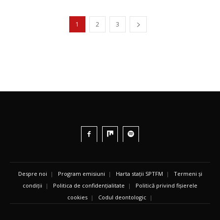
1
2
3
Despre noi
|
Program emisiuni
|
Harta stații SPTFM
|
Termeni și
condiții
|
Politica de confidențialitate
|
Politică privind fișierele
cookies
|
Codul deontologic
|