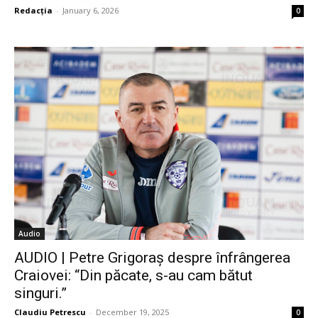
Redacția
-
January 6, 2026
0
Audio
AUDIO | Petre Grigoraș despre înfrângerea
Craiovei: “Din păcate, s-au cam bătut
singuri.”
Claudiu Petrescu
-
December 19, 2025
0