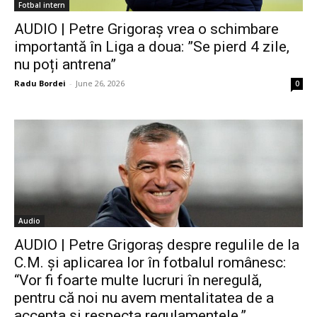
Fotbal intern
AUDIO | Petre Grigoraș vrea o schimbare
importantă în Liga a doua: ”Se pierd 4 zile,
nu poți antrena”
Radu Bordei
-
June 26, 2026
0
Audio
AUDIO | Petre Grigoraș despre regulile de la
C.M. și aplicarea lor în fotbalul românesc:
“Vor fi foarte multe lucruri în neregulă,
pentru că noi nu avem mentalitatea de a
accepta și respecta regulamentele.”