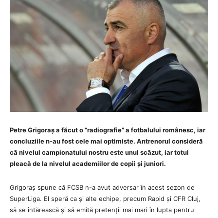
Petre Grigoraș a făcut o “radiografie” a fotbalului românesc, iar
concluziile n-au fost cele mai optimiste. Antrenorul consideră
că nivelul campionatului nostru este unul scăzut, iar totul
pleacă de la nivelul academiilor de copii și juniori.
Grigoraș spune că FCSB n-a avut adversar în acest sezon de
SuperLiga. El speră ca și alte echipe, precum Rapid și CFR Cluj,
să se întărească și să emită pretenții mai mari în lupta pentru