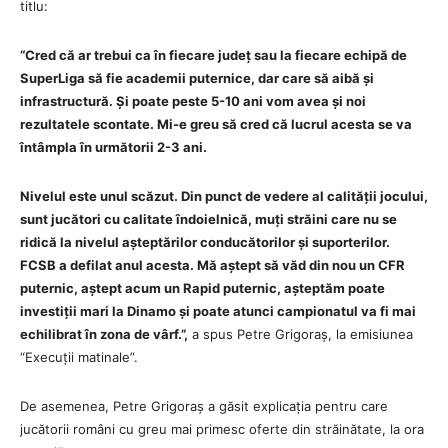
titlu:
“Cred că ar trebui ca în fiecare județ sau la fiecare echipă de
SuperLiga să fie academii puternice, dar care să aibă și
infrastructură. Și poate peste 5-10 ani vom avea și noi
rezultatele scontate. Mi-e greu să cred că lucrul acesta se va
întâmpla în următorii 2-3 ani.
Nivelul este unul scăzut. Din punct de vedere al calității jocului,
sunt jucători cu calitate îndoielnică, muți străini care nu se
ridică la nivelul așteptărilor conducătorilor și suporterilor.
FCSB a defilat anul acesta. Mă aștept să văd din nou un CFR
puternic, aștept acum un Rapid puternic, așteptăm poate
investiții mari la Dinamo și poate atunci campionatul va fi mai
echilibrat în zona de vârf.”,
a spus Petre Grigoraș, la emisiunea
“Execuții matinale”.
De asemenea, Petre Grigoraș a găsit explicația pentru care
jucătorii români cu greu mai primesc oferte din străinătate, la ora