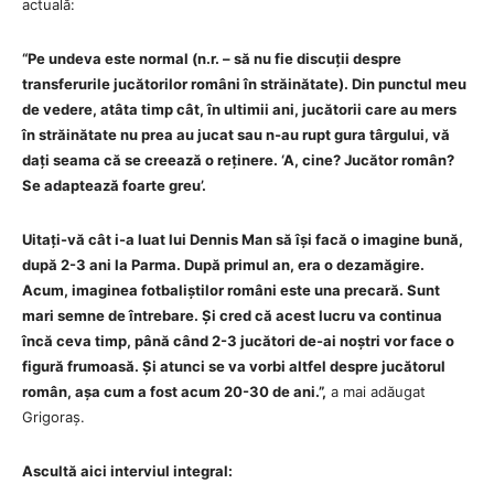
actuală:
“Pe undeva este normal (n.r. – să nu fie discuții despre
transferurile jucătorilor români în străinătate). Din punctul meu
de vedere, atâta timp cât, în ultimii ani, jucătorii care au mers
în străinătate nu prea au jucat sau n-au rupt gura târgului, vă
dați seama că se creează o reținere. ‘A, cine? Jucător român?
Se adaptează foarte greu’.
Uitați-vă cât i-a luat lui Dennis Man să își facă o imagine bună,
după 2-3 ani la Parma. După primul an, era o dezamăgire.
Acum, imaginea fotbaliștilor români este una precară. Sunt
mari semne de întrebare. Și cred că acest lucru va continua
încă ceva timp, până când 2-3 jucători de-ai noștri vor face o
figură frumoasă. Și atunci se va vorbi altfel despre jucătorul
român, așa cum a fost acum 20-30 de ani.”,
a mai adăugat
Grigoraș.
Ascultă aici interviul integral: