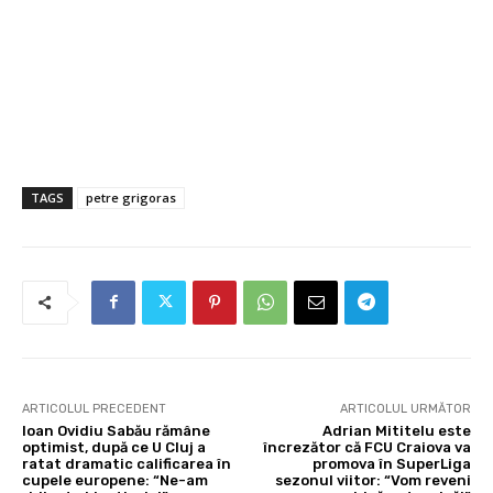
TAGS
petre grigoras
ARTICOLUL PRECEDENT
ARTICOLUL URMĂTOR
Ioan Ovidiu Sabău rămâne
Adrian Mititelu este
optimist, după ce U Cluj a
încrezător că FCU Craiova va
ratat dramatic calificarea în
promova în SuperLiga
cupele europene: “Ne-am
sezonul viitor: “Vom reveni