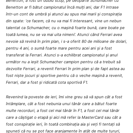
Benetton, a fost un dublu scop, pe deoparte Schumacher cu
Benetton ar fi bătut campionatul încă mulți ani, dar F1 intrase
într-un cont de umbră și atunci au spus mai marii și conspirația
din spate: ‘ce facem, că nu va mai fi interesant, vine un nebun
talentat ca Schumacher, cu o mașină foarte bună, care boate pe
toată lumea, nu se va mai uita nimeni’. Atunci când Ferrari avea
nevoie să revină în prim plan, i s-a oferit 80 de milioane de dolari,
pentru 4 ani, o sumă foarte mare pentru acei ani și a fost
transferat la Ferrari. Atunci s-a echilibrat campionatul și anul
următor nu a ieșit Schumacher campion pentru că a trebuit să
dezvolte Ferrari, a revenit Ferrari în prim plan și de fapt astea au
fost niște jocuri și sportive pentru că o veche mașină a revenit,
Ferrari, dar a fost și ridicată cota sportivă F1.
Revenind la poveste de ieri, îmi vine greu să vă spun cât a fost
întâmplare, cât a fost nebunia unui tânăr care a bătut foarte
multe recorduri, a fost cel mai tânăr în F1, a fost cel mai tânăr
care a câștigat o etapă și aici mă refer la MasterCard sau cât a
fost conspirație ieri, în toată combinația aia și veți fi tentați să
spuneți că nu se pot face aranjamente în atât de multe tururi,