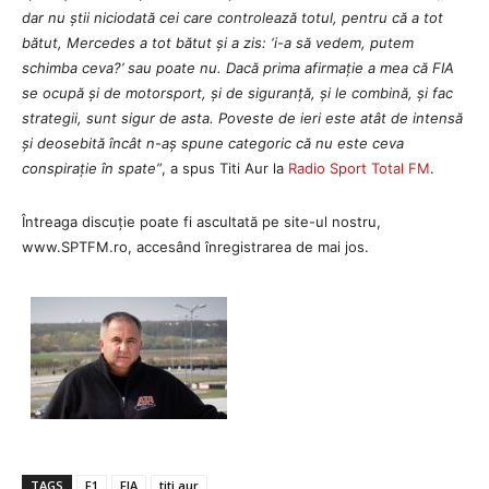
dar nu știi niciodată cei care controlează totul, pentru că a tot
bătut, Mercedes a tot bătut și a zis: ‘i-a să vedem, putem
schimba ceva?’ sau poate nu. Dacă prima afirmație a mea că FIA
se ocupă și de motorsport, și de siguranță, și le combină, și fac
strategii, sunt sigur de asta. Poveste de ieri este atât de intensă
și deosebită încât n-aș spune categoric că nu este ceva
conspirație în spate”
, a spus Titi Aur la
Radio Sport Total FM
.
Întreaga discuție poate fi ascultată pe site-ul nostru,
www.SPTFM.ro, accesând înregistrarea de mai jos.
TAGS
F1
FIA
titi aur