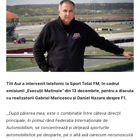
Titi Aur a intervenit telefonic la Sport Total FM, în cadrul
emisiunii „Execuții Matinale” din 13 decembrie, pentru a discuta
cu realizatorii Gabriel Maricescu și Daniel Nazare despre F1.
,,După părerea mea, este o combinație între câteva direcții
principale, în primul rând Federația Internaționale de
Automobilism, se concentrează și dirijează sporturile
automobilistice pe deoparte, pe o altă axă oarecum necunoscută