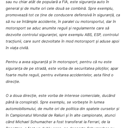
sau nu chiar atât de populară a FIA, este siguranța auto în
general și de multe ori cele două se combină. Spre exemplu,
promovează tot ce ține de conducere defensivă în siguranță, ca
să nu se întâmple accidente, în paralel cu motorsportul, dar în
motorsport se aduc anumite reguli și regulamente care să
dezvolte controlul siguranței, spre exemplu ABS, ESP, controlul
tracțiunii, care sunt dezvoltate în mod motorsport și aduse apoi
în viața civilă.
Pentru a avea siguranță și în motorsport, pentru că nu este
siguranța de pe stradă, este vorba de securitatea piloților, apar
foarte multe reguli, pentru evitarea accidentelor, asta fiind o
direcție.
O a doua direcție, este vorba de interese comerciale, ducând
până la conspirații. Spre exemplu, se vorbește în lumea
automobilismului, de multe ori de politica din spatele curselor și
în Campionatul Mondial de Raliuri și în alte campionate, atunci
când Michael Schumacher a fost transferat la Ferrari, de la