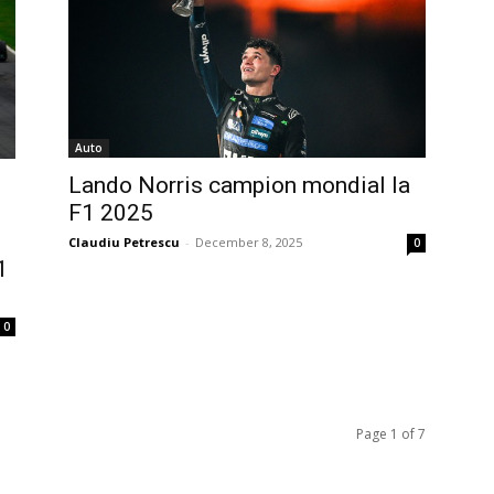
Auto
Lando Norris campion mondial la
F1 2025
Claudiu Petrescu
-
December 8, 2025
0
1
0
Page 1 of 7