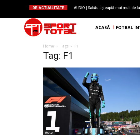
DE ACTUALITATE
AUDIO | Sabău așteaptă mai mult de la j
fotbaliști care cedează
ACASĂ
FOTBAL I
Home
Tags
F1
Tag: F1
Auto