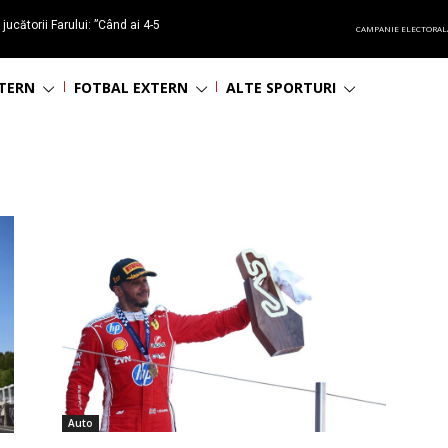
ucătorii Farului: ”Când ai 4-5
CAMPANIE ELECTORAL
 fizic, e greu”
NTERN
FOTBAL EXTERN
ALTE SPORTURI
Auto