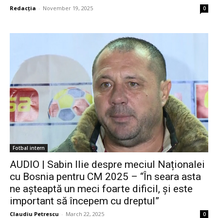
Redacția
-
November 19, 2025
0
Fotbal intern
AUDIO | Sabin Ilie despre meciul Naționalei
cu Bosnia pentru CM 2025 – “În seara asta
ne așteaptă un meci foarte dificil, și este
important să începem cu dreptul”
Claudiu Petrescu
-
March 22, 2025
0