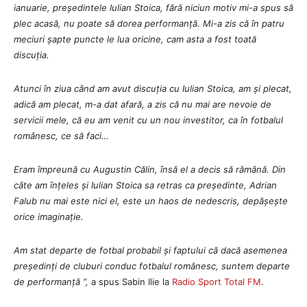
ianuarie, președintele Iulian Stoica, fără niciun motiv mi-a spus să
plec acasă, nu poate să dorea performanță.
Mi-a zis că în patru
meciuri șapte puncte le lua oricine, cam asta a fost toată
discuția.
Atunci în ziua când am avut discuția cu Iulian Stoica, am și plecat,
adică am plecat, m-a dat afară, a zis că nu mai are nevoie de
servicii mele, că eu am venit cu un nou investitor, ca în fotbalul
românesc, ce să faci…
Eram împreună cu Augustin Călin, însă el a decis să rămână.
Din
câte am înțeles și Iulian Stoica sa retras ca președinte, Adrian
Falub nu mai este nici el, este un haos de nedescris, depășește
orice imaginație.
Am stat departe de fotbal probabil și faptului că dacă asemenea
președinți de cluburi conduc fotbalul românesc, suntem departe
de performanță
”,
a spus Sabin Ilie la
Radio Sport Total FM
.