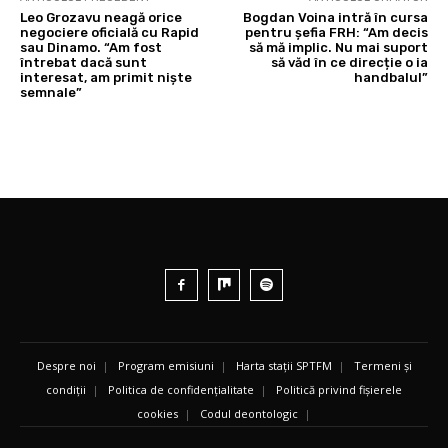
Leo Grozavu neagă orice
Bogdan Voina intră în cursa
negociere oficială cu Rapid
pentru șefia FRH: “Am decis
sau Dinamo. “Am fost
să mă implic. Nu mai suport
întrebat dacă sunt
să văd în ce direcție o ia
interesat, am primit niște
handbalul”
semnale”
Despre noi
|
Program emisiuni
|
Harta stații SPTFM
|
Termeni și
condiții
|
Politica de confidențialitate
|
Politică privind fișierele
cookies
|
Codul deontologic
|