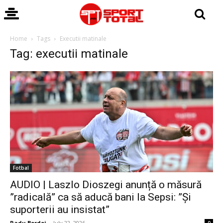
Home
Tags
Executii matinale
Tag: executii matinale
Fotbal
AUDIO | Laszlo Dioszegi anunță o măsură
”radicală” ca să aducă bani la Sepsi: ”Și
suporterii au insistat”
Radu Bordei
-
July 22, 2026