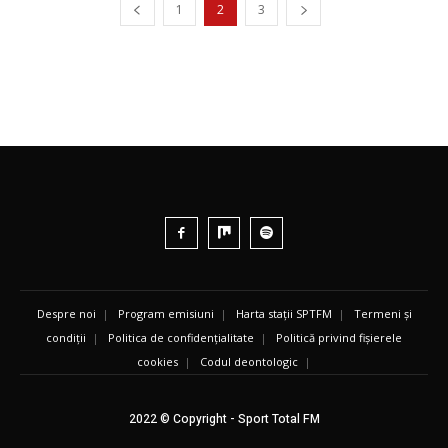
1
2
3
Despre noi
|
Program emisiuni
|
Harta stații SPTFM
|
Termeni și
condiții
|
Politica de confidențialitate
|
Politică privind fișierele
cookies
|
Codul deontologic
|
2022 © Copyright - Sport Total FM