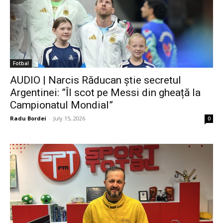
Fotbal
AUDIO | Narcis Răducan știe secretul
Argentinei: ”Îl scot pe Messi din gheață la
Campionatul Mondial”
Radu Bordei
-
July 15, 2026
0