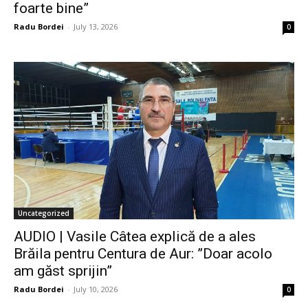
foarte bine”
Radu Bordei
-
July 13, 2026
0
Uncategorized
AUDIO | Vasile Câtea explică de a ales
Brăila pentru Centura de Aur: ”Doar acolo
am găst sprijin”
Radu Bordei
-
July 10, 2026
0