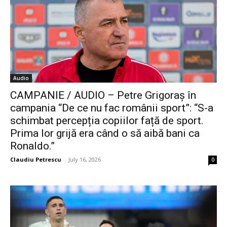
Audio
CAMPANIE / AUDIO – Petre Grigoraș în
campania “De ce nu fac românii sport”: “S-a
schimbat percepția copiilor față de sport.
Prima lor grijă era când o să aibă bani ca
Ronaldo.”
Claudiu Petrescu
-
July 16, 2026
0