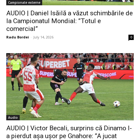
Campionate externe
AUDIO | Daniel Isăilă a văzut schimbările de
la Campionatul Mondial: ”Totul e
comercial”
Radu Bordei
-
July 14, 2026
0
Audio
AUDIO | Victor Becali, surprins că Dinamo l-
a pierdut așa ușor pe Gnahore: ”A jucat