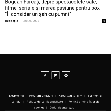
Bogdan Farcaș, depre spectacolele sale,
filme, seriale și marea pasiune pentru box:
“Îl consider un șah cu pumni”
Redacția
-
June 26, 2025
0
Despre noi
|
Program emisiuni
|
Harta stații SPTFM
|
Termeni și
condiții
|
Politica de confidențialitate
|
Politică privind fișierele
cookies
|
Codul deontologic
|