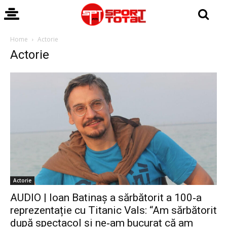
Home
Actorie
Actorie
Actorie
AUDIO | Ioan Batinaș a sărbătorit a 100‑a
reprezentație cu Titanic Vals: “Am sărbătorit
după spectacol și ne‑am bucurat că am