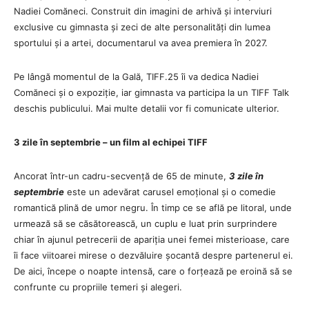
Nadiei Comăneci. Construit din imagini de arhivă și interviuri
exclusive cu gimnasta și zeci de alte personalități din lumea
sportului și a artei, documentarul va avea premiera în 2027.
Pe lângă momentul de la Gală, TIFF.25 îi va dedica Nadiei
Comăneci și o expoziție, iar gimnasta va participa la un TIFF Talk
deschis publicului. Mai multe detalii vor fi comunicate ulterior.
3 zile în septembrie – un film al echipei TIFF
Ancorat într-un cadru-secvență de 65 de minute,
3 zile în
septembrie
este un adevărat carusel emoțional și o comedie
romantică plină de umor negru. În timp ce se află pe litoral, unde
urmează să se căsătorească, un cuplu e luat prin surprindere
chiar în ajunul petrecerii de apariția unei femei misterioase, care
îi face viitoarei mirese o dezvăluire șocantă despre partenerul ei.
De aici, începe o noapte intensă, care o forțează pe eroină să se
confrunte cu propriile temeri și alegeri.