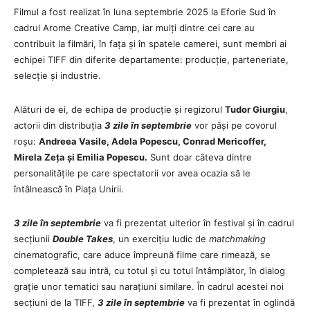
Filmul a fost realizat în luna septembrie 2025 la Eforie Sud în
cadrul Arome Creative Camp, iar mulți dintre cei care au
contribuit la filmări, în fața și în spatele camerei, sunt membri ai
echipei TIFF din diferite departamente: producție, parteneriate,
selecție și industrie.
Alături de ei, de echipa de producție și regizorul
Tudor Giurgiu
,
actorii din distribuția
3 zile în septembrie
vor păși pe covorul
roșu:
Andreea Vasile, Adela Popescu, Conrad Mericoffer,
Mirela Zeța și Emilia Popescu.
Sunt doar câteva dintre
personalitățile pe care spectatorii vor avea ocazia să le
întâlnească în Piața Unirii.
3 zile în septembrie
va fi prezentat ulterior în festival și în cadrul
secțiunii
Double Takes
, un exercițiu ludic de
matchmaking
cinematografic, care aduce împreună filme care rimează, se
completează sau intră, cu totul și cu totul întâmplător, în dialog
grație unor tematici sau narațiuni similare. În cadrul acestei noi
secțiuni de la TIFF,
3 zile în septembrie
va fi prezentat în oglindă