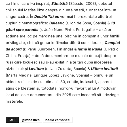
cu filmul care l-a inspirat,
Sâmbătă
(Sábado, 2003), debutul
chilianului Matías Bize despre o nuntă ratată, turnat tot într-un
singur cadru. În
Double Takes
vor mai fi prezentate alte trei
cupluri cinematografice:
Balearic
(r. Ion de Sosa, Spania) &
18
găuri spre paradis
(r. João Nuno Pinto, Portugalia) – a căror
acțiune are loc pe marginea unei piscine în compania unor familii
privilegiate, chit că genurile filmelor diferă considerabil;
Complet
de acord
(r. Panu Suuronen, Finlanda) &
Iarnă în Rusia
(r. Patric
Chiha, Franța) – două documentare pe muchie de cuțit despre
rușii care locuiesc sau s-au exilat în alte țări după începerea
războiului; și
Lovitura
(r. Ivan Zulueta, Spania) &
Ultima lovitură
(Marta Medina, Enrique Lopez Lavigne, Spania) – primul e un
obiect rarissim de cult din anii ‘80, criptic, inclasabil, aparent
atins de blestem și, totodată, horror-ul favorit al lui Almodovar,
iar al doilea e documentarul din 2025 care încearcă să-i dezlege
misterele.
TAGS
gimnastica
nadia comaneci