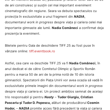
de ani construiesc și susțin cel mai important eveniment
cinematografic din regiune. Seara va debuta spectaculos cu
proiecția în exclusivitate a unui fragment din
NADIA
,
documentarul
work in progress
despre viața și cariera celei mai
importante gimnaste ale lumii.
Nadia Comăneci
a confirmat deja
prezența la eveniment.
Biletele pentru Gala de deschidere TIFF.25 au fost puse în
vânzare online:
tiff.eventbook.ro
Astfel, cea care va deschide TIFF.25 va fi
Nadia Comăneci
, în
anul dedicat ei de către Comitetul Olimpic și Sportiv Român
pentru a marca 50 de ani de la prima notă de 10 din istoria
gimnasticii. Spectatorii din Piața Unirii vor avea ocazia să vadă în
exclusivitate primele imagini din documentarul
work in progress
despre viața și cariera ei. Un proiect ambițios semnat de același
trio responsabil și pentru
Nasty
–
Tudor Giurgiu, Cristian
Pascariu și Tudor D. Popescu,
alături de producătorul
Cosmin
Hodor,
–
NADIA
promite acces fără precedent la viața și cariera