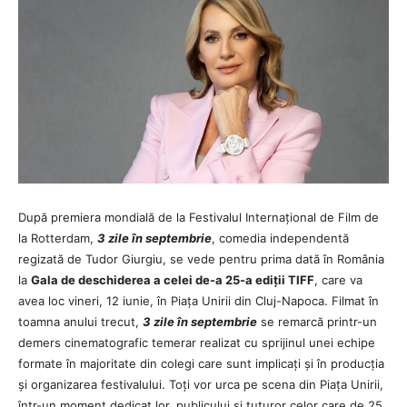
După premiera mondială de la Festivalul Internațional de Film de
la Rotterdam,
3 zile în septembrie
, comedia independentă
regizată de Tudor Giurgiu, se vede pentru prima dată în România
la
Gala de deschiderea a celei de-a 25-a ediții TIFF
, care va
avea loc vineri, 12 iunie, în Piața Unirii din Cluj-Napoca. Filmat în
toamna anului trecut,
3 zile în septembrie
se remarcă printr-un
demers cinematografic temerar realizat cu sprijinul unei echipe
formate în majoritate din colegi care sunt implicați și în producția
și organizarea festivalului. Toți vor urca pe scena din Piața Unirii,
într-un moment dedicat lor, publicului și tuturor celor care de 25