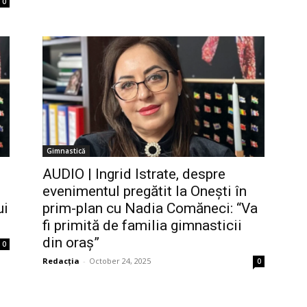
0
Gimnastică
AUDIO | Ingrid Istrate, despre
evenimentul pregătit la Onești în
ui
prim-plan cu Nadia Comăneci: “Va
fi primită de familia gimnasticii
din oraș”
0
Redacția
-
October 24, 2025
0