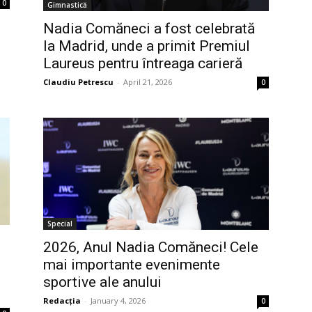
0
Gimnastică
Nadia Comăneci a fost celebrată
la Madrid, unde a primit Premiul
Laureus pentru întreaga carieră
Claudiu Petrescu
-
April 21, 2026
0
Special
2026, Anul Nadia Comăneci! Cele
mai importante evenimente
sportive ale anului
Redacția
-
January 4, 2026
0