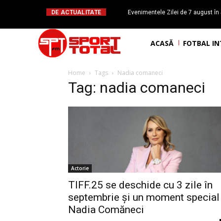
DE ACTUALITATE
Evenimentele Zilei de 7 august în 
românesc Octavian Morariu
ACASĂ
FOTBAL I
Home
Tags
Nadia comaneci
Tag: nadia comaneci
Actorie
TIFF.25 se deschide cu 3 zile în
septembrie și un moment special
Nadia Comăneci