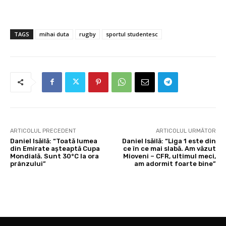
TAGS
mihai duta
rugby
sportul studentesc
ARTICOLUL PRECEDENT
ARTICOLUL URMĂTOR
Daniel Isăilă: “Toată lumea
Daniel Isăilă: “Liga 1 este din
din Emirate așteaptă Cupa
ce în ce mai slabă. Am văzut
Mondială. Sunt 30°C la ora
Mioveni – CFR, ultimul meci,
prânzului”
am adormit foarte bine”