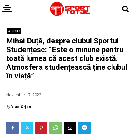
AUDIO
Mihai Duță, despre clubul Sportul
Studențesc: “Este o minune pentru
toată lumea că acest club există.
Atmosfera studențească ține clubul
în viață”
November 17, 2022
By
Vlad Orjan