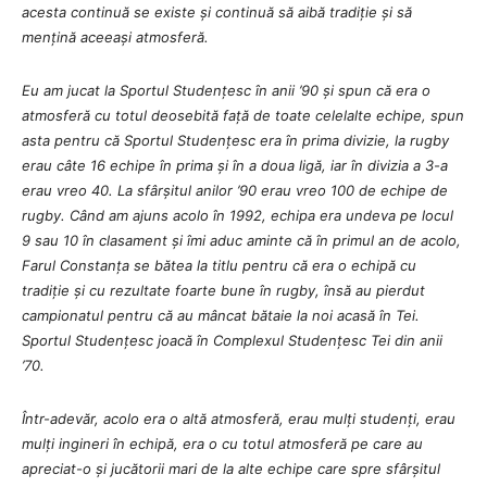
acesta continuă se existe și continuă să aibă tradiție și să
mențină aceeași atmosferă.
Eu am jucat la Sportul Studențesc în anii ’90 și spun că era o
atmosferă cu totul deosebită față de toate celelalte echipe, spun
asta pentru că Sportul Studențesc era în prima divizie, la rugby
erau câte 16 echipe în prima și în a doua ligă, iar în divizia a 3-a
erau vreo 40. La sfârșitul anilor ’90 erau vreo 100 de echipe de
rugby. Când am ajuns acolo în 1992, echipa era undeva pe locul
9 sau 10 în clasament și îmi aduc aminte că în primul an de acolo,
Farul Constanța se bătea la titlu pentru că era o echipă cu
tradiție și cu rezultate foarte bune în rugby, însă au pierdut
campionatul pentru că au mâncat bătaie la noi acasă în Tei.
Sportul Studențesc joacă în Complexul Studențesc Tei din anii
’70.
Într-adevăr, acolo era o altă atmosferă, erau mulți studenți, erau
mulți ingineri în echipă, era o cu totul atmosferă pe care au
apreciat-o și jucătorii mari de la alte echipe care spre sfârșitul