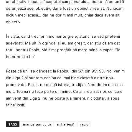
un obiectiv impus la începutul campionatului… poate că pe unii îi
deranjează acel obiectiv, dar a fost un obiectiv realist. Nu jucăm
niciun meci acasă… dar ne dorim mai mult, chiar dacă avem alt
obiectiv.
În viață, când treci prin momente grele, atunci se văd prietenii
adevărați. Mă uit în oglindă, și eu am greșit, dar știu că am dat
totul pentru Rapid. Mă simt pregătit să merg până la capăt. ‘To
be or not to be’!
Poate că unii se gândesc la Rapidul din ’67, din 95’, 98’. Noi venim
din Liga 2 și suntem echipa cel mai bine clasată dintre nou-
promovate. E clar, ne obligă istoria, tradiția să ne dorim mult mai
mult. Teama nu face parte din mine. Ce am realizat noi, cei care
am venit din Liga 2, nu ne poate lua nimeni, niciodată”, a spus
Mihai Iosif.
TAGS
marius sumudica
mihai iosif
rapid