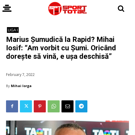
LIGA I
Marius Șumudică la Rapid? Mihai
Iosif: “Am vorbit cu Șumi. Oricând
dorește să vină, e ușa deschisă”
February 7, 2022
By
Mihai Iorga