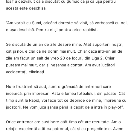
Iosif a dezvăluit că a discutat cu Șumudică și că ușa pentru
acesta este deschisă.
“Am vorbit cu Șumi, oricând dorește să vină, să vorbească cu noi,
e ușa deschisă. Pentru el și pentru orice rapidist.
Se discută de un an de zile despre mine. Atât suporterii noștri,
cât și noi, e clar că ne dorim mai mult. Chiar dacă într-un an de
zile am făcut un salt de vreo 20 de locuri, din Liga 2. Chiar
puteam mai mult, dar și neșansa a contat. Am avut jucători
accidentați, eliminați.
Nu e frustrant să aud, sunt o grămadă de antrenori care
încearcă, prin impresari. Asta e lumea fotbalului, din păcate. Cât
timp sunt la Rapid, voi face tot ce depinde de mine, împreună cu
jucătorii. Ne vom juca șansa până la capăt de a intra în play-off.
Orice antrenor are susținere atât timp cât are rezultate. Am o
relație excelentă atât cu patronul, cât și cu președintele. Avem