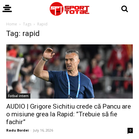
Home
Tags
Rapid
Tag: rapid
Fotbal intern
AUDIO | Grigore Sichitiu crede că Pancu are
o misiune grea la Rapid: ”Trebuie să fie
fachir”
Radu Bordei
-
July 16, 2026
0