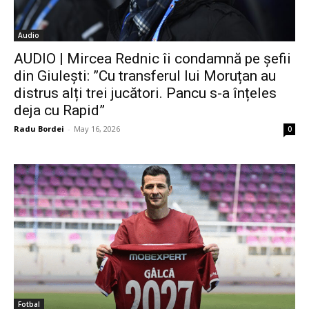
Audio
AUDIO | Mircea Rednic îi condamnă pe șefii
din Giulești: ”Cu transferul lui Moruțan au
distrus alți trei jucători. Pancu s-a înțeles
deja cu Rapid”
Radu Bordei
-
May 16, 2026
0
Fotbal