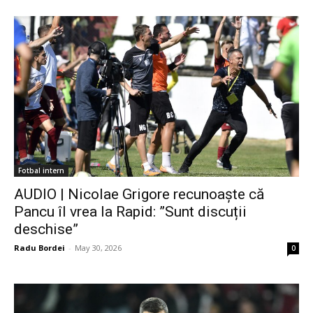
Fotbal intern
AUDIO | Nicolae Grigore recunoaște că
Pancu îl vrea la Rapid: ”Sunt discuții
deschise”
Radu Bordei
-
May 30, 2026
0