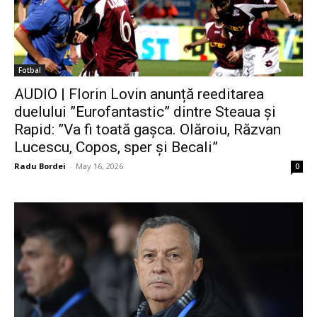
Fotbal
AUDIO | Florin Lovin anunță reeditarea
duelului ”Eurofantastic” dintre Steaua și
Rapid: ”Va fi toată gașca. Olăroiu, Răzvan
Lucescu, Copos, sper și Becali”
Radu Bordei
-
May 16, 2026
0