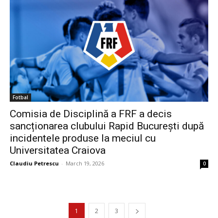
Fotbal
Comisia de Disciplină a FRF a decis
sancționarea clubului Rapid București după
incidentele produse la meciul cu
Universitatea Craiova
Claudiu Petrescu
-
March 19, 2026
0
1
2
3