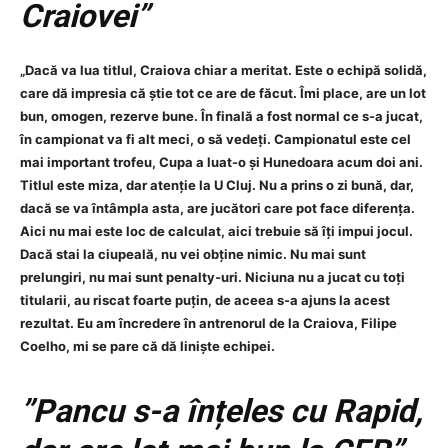
Craiovei”
„Dacă va lua titlul, Craiova chiar a meritat. Este o echipă solidă,
care dă impresia că știe tot ce are de făcut. Îmi place, are un lot
bun, omogen, rezerve bune. În finală a fost normal ce s-a jucat,
în campionat va fi alt meci, o să vedeți. Campionatul este cel
mai important trofeu, Cupa a luat-o și Hunedoara acum doi ani.
Titlul este miza, dar atenție la U Cluj. Nu a prins o zi bună, dar,
dacă se va întâmpla asta, are jucători care pot face diferența.
Aici nu mai este loc de calculat, aici trebuie să îți impui jocul.
Dacă stai la ciupeală, nu vei obține nimic. Nu mai sunt
prelungiri, nu mai sunt penalty-uri. Niciuna nu a jucat cu toți
titularii, au riscat foarte puțin, de aceea s-a ajuns la acest
rezultat. Eu am încredere în antrenorul de la Craiova, Filipe
Coelho, mi se pare că dă liniște echipei.
”Pancu s-a înțeles cu Rapid,