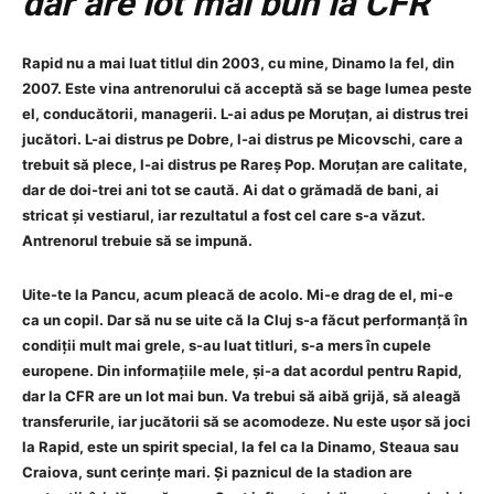
dar are lot mai bun la CFR”
Rapid nu a mai luat titlul din 2003, cu mine, Dinamo la fel, din
2007. Este vina antrenorului că acceptă să se bage lumea peste
el, conducătorii, managerii. L-ai adus pe Moruțan, ai distrus trei
jucători. L-ai distrus pe Dobre, l-ai distrus pe Micovschi, care a
trebuit să plece, l-ai distrus pe Rareș Pop. Moruțan are calitate,
dar de doi-trei ani tot se caută. Ai dat o grămadă de bani, ai
stricat și vestiarul, iar rezultatul a fost cel care s-a văzut.
Antrenorul trebuie să se impună.
Uite-te la Pancu, acum pleacă de acolo. Mi-e drag de el, mi-e
ca un copil. Dar să nu se uite că la Cluj s-a făcut performanță în
condiții mult mai grele, s-au luat titluri, s-a mers în cupele
europene. Din informațiile mele, și-a dat acordul pentru Rapid,
dar la CFR are un lot mai bun. Va trebui să aibă grijă, să aleagă
transferurile, iar jucătorii să se acomodeze. Nu este ușor să joci
la Rapid, este un spirit special, la fel ca la Dinamo, Steaua sau
Craiova, sunt cerințe mari. Și paznicul de la stadion are