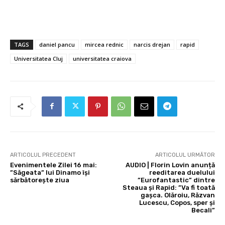
TAGS
daniel pancu
mircea rednic
narcis drejan
rapid
Universitatea Cluj
universitatea craiova
ARTICOLUL PRECEDENT
ARTICOLUL URMĂTOR
Evenimentele Zilei 16 mai:
AUDIO | Florin Lovin anunță
”Săgeata” lui Dinamo își
reeditarea duelului
sărbătorește ziua
”Eurofantastic” dintre
Steaua și Rapid: ”Va fi toată
gașca. Olăroiu, Răzvan
Lucescu, Copos, sper și
Becali”