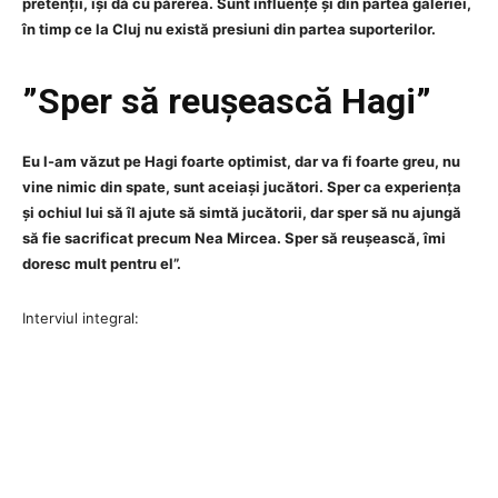
pretenții, își dă cu părerea. Sunt influențe și din partea galeriei,
în timp ce la Cluj nu există presiuni din partea suporterilor.
”Sper să reușească Hagi”
Eu l-am văzut pe Hagi foarte optimist, dar va fi foarte greu, nu
vine nimic din spate, sunt aceiași jucători. Sper ca experiența
și ochiul lui să îl ajute să simtă jucătorii, dar sper să nu ajungă
să fie sacrificat precum Nea Mircea. Sper să reușească, îmi
doresc mult pentru el”.
Interviul integral: