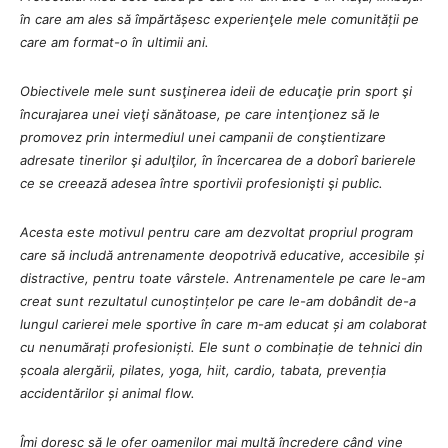
în care am ales să împărtășesc experienţele mele comunității pe
care am format-o în ultimii ani.
Obiectivele mele sunt susţinerea ideii de educaţie prin sport şi
încurajarea unei vieţi sănătoase, pe care intenţionez să le
promovez prin intermediul unei campanii de conştientizare
adresate tinerilor şi adulţilor, în încercarea de a doborî barierele
ce se creează adesea între sportivii profesionişti şi public.
Acesta este motivul pentru care am dezvoltat propriul program
care să includă antrenamente deopotrivă educative, accesibile și
distractive, pentru toate vârstele. Antrenamentele pe care le-am
creat sunt rezultatul cunoștințelor pe care le-am dobândit de-a
lungul carierei mele sportive în care m-am educat și am colaborat
cu nenumărați profesioniști. Ele sunt o combinație de tehnici din
școala alergării, pilates, yoga, hiit, cardio, tabata, prevenția
accidentărilor și animal flow.
Îmi doresc să le ofer oamenilor mai multă încredere când vine