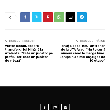
ARTICOLUL PRECEDENT
ARTICOLUL URMĂTOR
Victor Becali, despre
Ionuț Badea, noul antrenor
transferul lui Mihăilă la
de la UTA Arad: “Nu te sună
Atalanta: “Este un jucător pe
nimeni când le merge bine.
profilul lor, este un jucător
Echipa nu a mai câștigat de
de viteză”
10 etape”