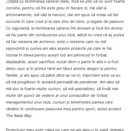
„Odată cu terminarea carierei mele, încă se știe că nu sunt foarte
convins, pentru că îmi este greu în fiecare zi, mă văd la
antrenamente, mă văd la meciuri, dar am spus că vreau să fac
lucrurile în care cred și la care ține de mine, și legate de pasiune.
Cu siguranță, la terminarea carierei îmi doream și încă îmi doresc
să fac parte din conducerea unui club, adică nu cred că aș putea
să fac meseria de antrenor, este o meserie care nu mă
reprezintă și cumva am ales aceste proiecte pe care le fac
tocmai în ideea pentru acești toți ani petrecuți în fotbal,
deplasările, acest sacrificiu mutat dintr-o parte în alta n-a fost
deloc ușor și în primul rând am făcut aceste alegeri și pentru
familie, și am spus că până când se va ivi, important este ca eu
să mă pregătesc în această perioadă de pandemie. Am ales să
mă duc la foarte multe cursuri, să mă specializez, să învăț mai
multe din punct de vedere al unui conducător de fotbal,
managementul unui club, cursuri și bineînțeles partea care
rămâne în continuare pasiunea mea pentru sport, acest proiect
The Rada Way.
Proiectului meu este calea pe care mi-am ales-o în viaţă, limbajul