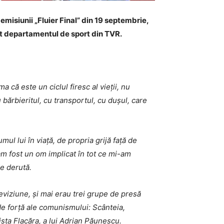
 emisiunii „Fluier Final” din 19 septembrie,
t departamentul de sport din TVR.
că este un ciclul firesc al vieții, nu
u bărbieritul, cu transportul, cu dușul, care
l lui în viață, de propria grijă față de
am fost un om implicat în tot ce mi-am
de derută.
leviziune, și mai erau trei grupe de presă
 de forță ale comunismului: Scânteia,
sta Flacăra, a lui Adrian Păunescu.