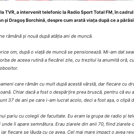
la TVR, a intervenit telefonic la Radio Sport Total FM, în cadrul
jan și Dragoș Borchină,
despre cum arată viața după ce a părăsi
 ne rămână și nouă după atâția ani de muncă.
 orice om, după o viață de muncă se pensionează. Mi-am dat seama 
vorba de aceea rutină a fiecărei zile, cu trezitul la anumită oră, c
obositor.
ameni care rămân cu mult după acestă vârstă, dar fiecare cu drumu
oană. Chiar dacă a fost o despărțire prea bruscă, pentru că eu 
nt 37 de ani pe care i-am lucrat acolo, deci a fost așa, o clipă 
ui pariu cu colegii de facultate. Eu eram la grupa de radio și te
i unde îi apare semnătura. Erau ziarele din anii 70, fiind ziarele
iar fiecare se lăuda cu ce avea. Cel mai mare impact o avea revi