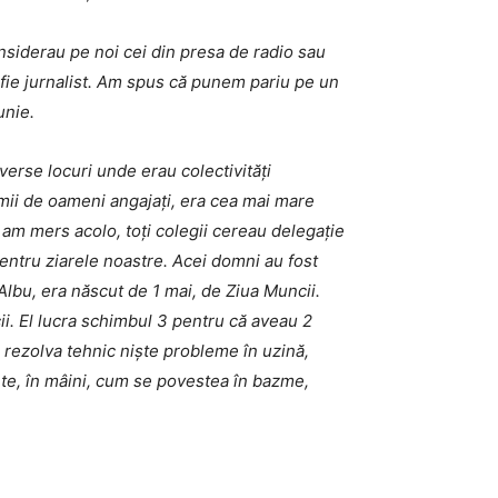
nsiderau pe noi cei din presa de radio sau
 fie jurnalist. Am spus că punem pariu pe un
bunie.
verse locuri unde erau colectivități
mii de oameni angajați, era cea mai mare
 am mers acolo, toți colegii cereau delegație
ntru ziarele noastre. Acei domni au fost
lbu, era născut de 1 mai, de Ziua Muncii.
i. El lucra schimbul 3 pentru că aveau 2
a rezolva tehnic niște probleme în uzină,
ete, în mâini, cum se povestea în bazme,