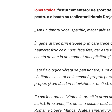
Ionel Stoica
, fostul comentator de sport de 
pentru a discuta cu realizatorii Narcis Dre
,
,
Am un timbru vocal specific, măcar atât să
În general trec prin etapele prin care trece
neapărat fizic că nu poți face față, dar este 
acesta devine la un moment dat apăsător și 
Este fiziologică vârsta de pensionare, sunt o
sănătatea sa și tot ce înseamnă propria pers
propus și am făcut în televiziunea română, su
Eu am început activitatea în presă în urma un
scrisă. Erau ambițiile, de cine colaborează ș
România Liberă, Munca, Scâteia Tineretului, 