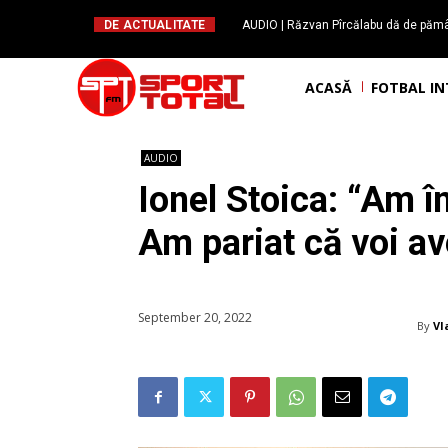
DE ACTUALITATE
AUDIO | Răzvan Pîrcălabu dă de pămân
scot capul, au metehne vechi. Când ie
seamă”
ACASĂ
FOTBAL I
AUDIO
Ionel Stoica: “Am î
Am pariat că voi av
September 20, 2022
By
Vl