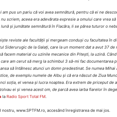
 și am pus un pariu că voi avea semnătură, pentru că ei ne desco
i nu scriem, aceea era adevărata expresie a omului care vrea să
o lună și jumătate semnătură în Flacăra, li se părea tuturor o ne
ște reviste ale facultății și mergeam conduși cu facultatea în di
ul Siderurugic de la Galați, care la un moment dat a avut 37 de 
să facem material cu uzinile mecanice din Pitești, la uzină. Când
l care am cerut să merg la schimbul 3 să-mi fac documentarea pe
șansa să întâlnesc atunci un domn predestinat. Se numea Mihai A
stice, de exemplu numele de Albu și că era născut de Ziua Munci
munci soția, el venea și lucra noaptea. Era extrem de priceput de 
zolvau ei și venea acest om, de parcă avea iarba fiarelor în deg
a
la
Radio Sport Total FM
.
-ul nostru, www.SPTFM.ro, accesând înregistrarea de mai jos.