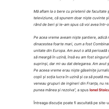
Mă aflam la o bere cu prietenii de facultate
televiziune, că spunem doar niște cuvinte ș
rând de beri și le-am spus că voi avea într-
Pe acea vreme aveam niște șantiere, adică ni
dinacestea foarte mari, cum a fost Combinat
unitate din Europa. Am avut o altă perioadă 
să meargă în uzină, însă eu am fost singuru
suprinși, dar mi-au dat delegarea. Am avut 
Pe aceea vreme erau niște găselnițe jurnali
copii și soția lucra în uzină și ca să poată 
veneau grupuri de ingineri din Franța, nu re
punea mânea și rezolva
”,
a spus
Ionel Stoic
Întreaga discuție poate fi ascultată pe site