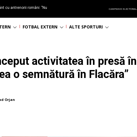
t cu antrenorii români: ”Nu
CAMPANIE ELECTORAL
și afară nu te bagă nimeni în
NTERN
FOTBAL EXTERN
ALTE SPORTURI
nceput activitatea în presă î
ea o semnătură în Flacăra”
ad Orjan