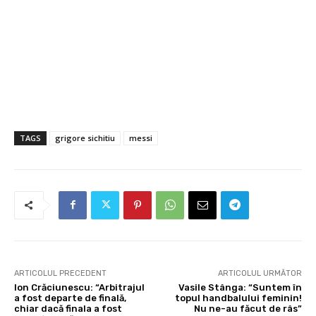
TAGS
grigore sichitiu
messi
ARTICOLUL PRECEDENT
ARTICOLUL URMĂTOR
Ion Crăciunescu: “Arbitrajul
Vasile Stânga: “Suntem în
a fost departe de finală,
topul handbalului feminin!
chiar dacă finala a fost
Nu ne-au făcut de râs”