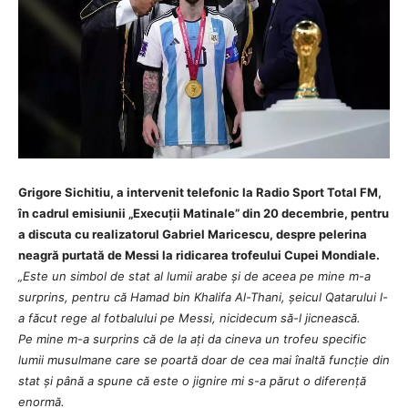
Grigore Sichitiu, a intervenit telefonic la Radio Sport Total FM,
în cadrul emisiunii „Execuții Matinale” din 20 decembrie, pentru
a discuta cu realizatorul Gabriel Maricescu, despre
pelerina
neagră purtată de Messi la ridicarea trofeului Cupei Mondiale.
„
Este un simbol de stat al lumii arabe și de aceea pe mine m-a
surprins, pentru că Hamad bin Khalifa Al-Thani, șeicul Qatarului l-
a făcut rege al fotbalului pe Messi, nicidecum să-l jicnească.
Pe mine m-a surprins că de la ați da cineva un trofeu specific
lumii musulmane care se poartă doar de cea mai înaltă funcție din
stat și până a spune că este o jignire mi s-a părut o diferență
enormă.