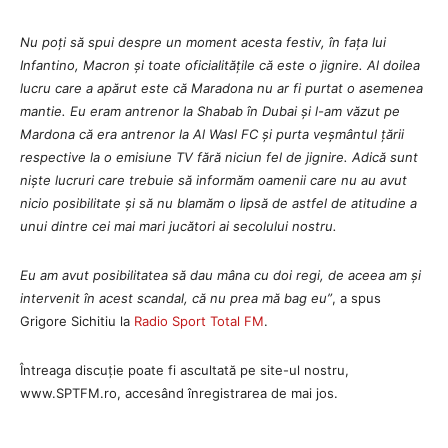
Nu poți să spui despre un moment acesta festiv, în fața lui
Infantino, Macron și toate oficialitățile că este o jignire. Al doilea
lucru care a apărut este că Maradona nu ar fi purtat o asemenea
mantie.
Eu eram antrenor la Shabab în Dubai și l-am văzut pe
Mardona că era antrenor la Al Wasl FC și purta veșmântul țării
respective la o emisiune TV fără niciun fel de jignire. Adică sunt
niște lucruri care trebuie să informăm oamenii care nu au avut
nicio posibilitate și să nu blamăm o lipsă de astfel de atitudine a
unui dintre cei mai mari jucători ai secolului nostru.
Eu am avut posibilitatea să dau mâna cu doi regi, de aceea am și
intervenit în acest scandal, că nu prea mă bag eu
”
, a spus
Grigore Sichitiu la
Radio Sport Total FM
.
Întreaga discuție poate fi ascultată pe site-ul nostru,
www.SPTFM.ro, accesând înregistrarea de mai jos.