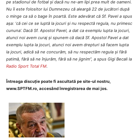
pe stadionul de fotbal și dacă nu ne-am lipi prea mult de oameni.
Nu îi este folositor lui Dumnezeu că aleargă 22 de jucători după
o minge ca să o bage în poartă. Este adevărat că Sf. Pavel a spus
așa: ‘că cei ce se luptă la jocuri și nu respectă regula, nu primesc
cununa’. Dacă Sf. Apostol Pavel, a dat ca exemplu lupta la jocuri,
atunci noi avem curaj și spunem că dacă Sf. Apostol Pavel a dat
exemplu lupta la jocuri, atunci noi avem drepturi să facem lupta
la jocuri, adică să ne concurăm, să nu respectăm regula și fără
patimă, fără să ne înjurăm, fără să ne jignim”, a spus Gigi Becali la
Radio Sport Total FM
.
Întreaga discuție poate fi ascultată pe site-ul nostru,
www.SPTFM.ro, accesând înregistrarea de mai jos.