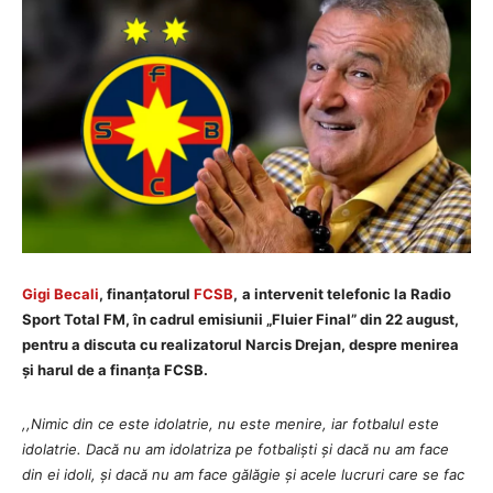
Gigi Becali
, finanțatorul
FCSB
,
a intervenit telefonic la Radio
Sport Total FM, în cadrul emisiunii „Fluier Final” din 22 august,
pentru a discuta cu realizatorul Narcis Drejan, despre menirea
și harul de a finanța FCSB.
,,Nimic din ce este idolatrie, nu este menire, iar fotbalul este
idolatrie. Dacă nu am idolatriza pe fotbaliști și dacă nu am face
din ei idoli, și dacă nu am face gălăgie și acele lucruri care se fac