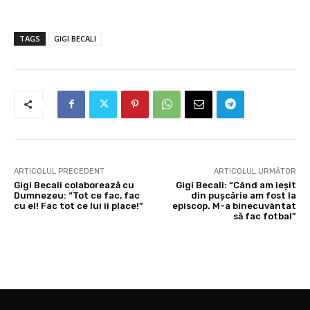
TAGS
GIGI BECALI
ARTICOLUL PRECEDENT
ARTICOLUL URMĂTOR
Gigi Becali colaborează cu
Gigi Becali: “Când am ieșit
Dumnezeu: “Tot ce fac, fac
din pușcărie am fost la
cu el! Fac tot ce lui îi place!”
episcop. M-a binecuvântat
să fac fotbal”