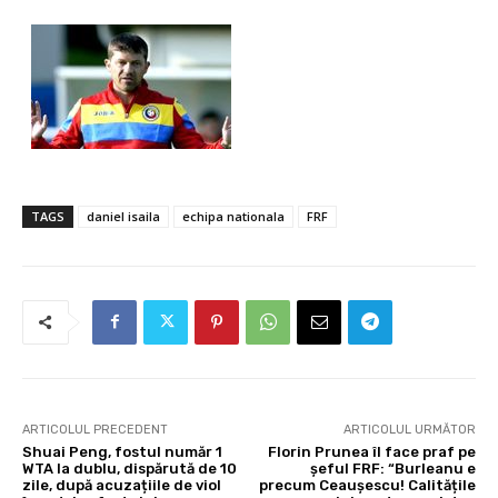
TAGS
daniel isaila
echipa nationala
FRF
ARTICOLUL PRECEDENT
ARTICOLUL URMĂTOR
Shuai Peng, fostul număr 1
Florin Prunea îl face praf pe
WTA la dublu, dispărută de 10
șeful FRF: “Burleanu e
zile, după acuzațiile de viol
precum Ceaușescu! Calitățile