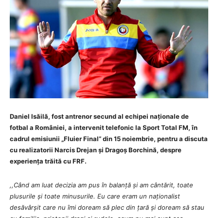
Daniel Isăilă, fost antrenor secund al echipei naționale de
fotbal a României, a intervenit telefonic la Sport Total FM, în
cadrul emisiunii „Fluier Final” din 15 noiembrie, pentru a discuta
cu realizatorii Narcis Drejan și Dragoș Borchină, despre
experiența trăită cu FRF.
,,Când am luat decizia am pus în balanță și am cântărit, toate
plusurile și toate minusurile. Eu care eram un naționalist
desăvârșit care nu îmi doream să plec din țară și doream să stau