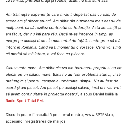
cu familiia, prietenii dragi și rudele, acum nu mai sunt așa.
Am trăit niște experiențe care m-au îndepărtat pas cu pas, de
aceea am și plecat atunci. Am plătit din buzunarul meu destul de
mulți bani, ca să reziliez contractul cu federația. Asta am simțit și
am făcut, dar nu îmi pare rău. Dacă m-aș întoarce în timp, aș
merge pe același drum. În momentul de față îmi este greu să mă
întorc în România. Când va fi momentul o voi face. Când voi simți
că merită să mă întorc, o voi face cu plăcere.
Clauza este mare. Am plătit clauza din buzunarul propriu și nu am
plecat pe un salariu mare. Banii nu au fost problema atunci, ci să
prelungim și pentru campania următoare, simplu. Nu au fost de
acord și am plecat.
Am plecat pe același salariu, însă ei n-au vrut
să avem continuitate în proiectul nostru
”,
a spus Daniel Isăilă la
Radio Sport Total FM
.
Discuția poate fi ascultată pe site-ul nostru, www.SPTFM.ro,
accesând înregistrarea de mai jos.