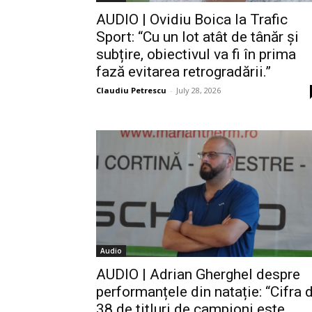
AUDIO | Ovidiu Boica la Trafic
Sport: “Cu un lot atât de tânăr și
subțire, obiectivul va fi în prima
fază evitarea retrogradării.”
Claudiu Petrescu
-
July 28, 2026
Audio
AUDIO | Adrian Gherghel despre
performanțele din natație: “Cifra 
38 de titluri de campioni este