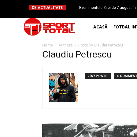
DE ACTUALITATE
Evenimentele Zilei de 7 august în 
românesc Octavian Morariu
ACASĂ
FOTBAL I
Home
Authors
Posts by Claudiu Petrescu
Claudiu Petrescu
2257 POSTS
0 COMMEN