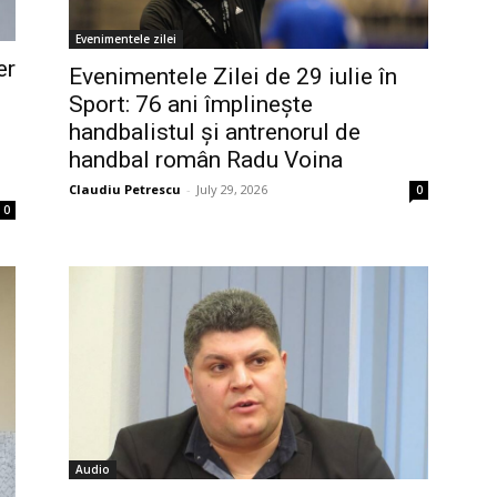
Evenimentele zilei
er
Evenimentele Zilei de 29 iulie în
Sport: 76 ani împlinește
handbalistul și antrenorul de
handbal român Radu Voina
Claudiu Petrescu
-
July 29, 2026
0
0
Audio