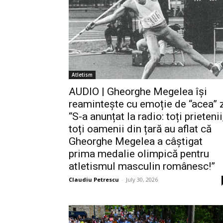
Atletism
AUDIO | Gheorghe Megelea își
reamintește cu emoție de “acea” z
“S-a anunțat la radio: toți prietenii
toți oamenii din țară au aflat că
Gheorghe Megelea a câștigat
prima medalie olimpică pentru
atletismul masculin românesc!”
Claudiu Petrescu
-
July 30, 2026