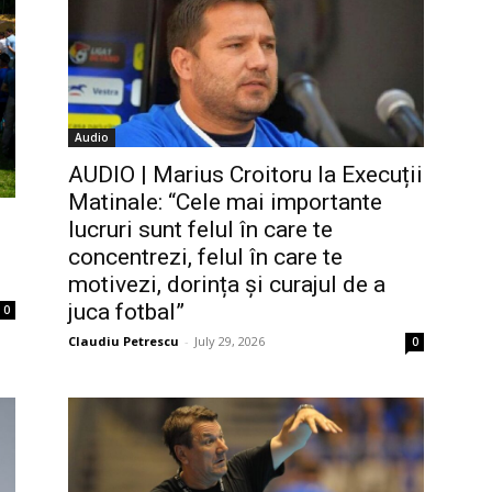
Audio
AUDIO | Marius Croitoru la Execuții
Matinale: “Cele mai importante
lucruri sunt felul în care te
concentrezi, felul în care te
motivezi, dorința și curajul de a
juca fotbal”
0
Claudiu Petrescu
-
July 29, 2026
0