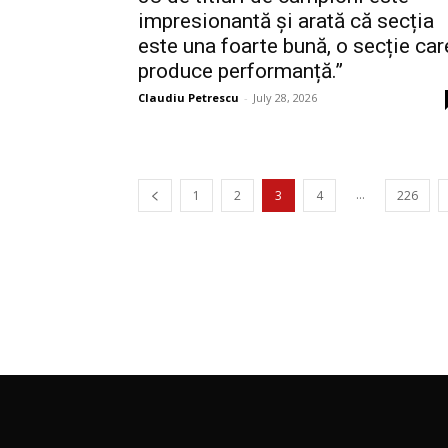
impresionantă și arată că secția
este una foarte bună, o secție car
produce performanță.”
Claudiu Petrescu
-
July 28, 2026
...
1
2
3
4
226