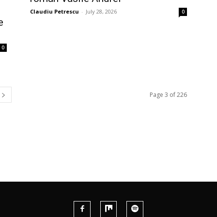
Claudiu Petrescu
-
July 28, 2026
0
e
0
Page 3 of 226