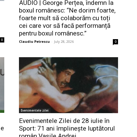
AUDIO | George Perțea, îndemn la
boxul românesc: “Ne dorim foarte,
foarte mult să colaborăm cu toți
cei care vor să facă performanță
pentru boxul românesc.”
0
Claudiu Petrescu
-
July 28, 2026
0
Evenimentele zilei
Evenimentele Zilei de 28 iulie în
de
Sport: 71 ani împlinește luptătorul
român Vasile Andrei