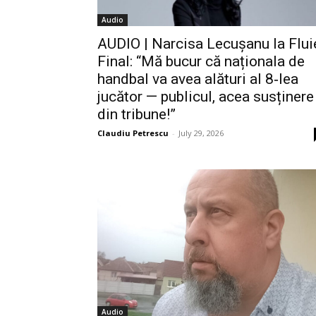
Audio
AUDIO | Narcisa Lecușanu la Flui
Final: “Mă bucur că naționala de
handbal va avea alături al 8‑lea
jucător — publicul, acea susținere
din tribune!”
Claudiu Petrescu
-
July 29, 2026
Audio