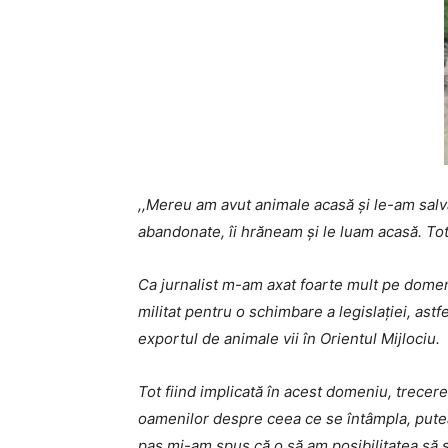
,,Mereu am avut animale acasă și le-am salva
abandonate, îi hrăneam și le luam acasă. To
C
a jurnalist m-am axat foarte mult pe dome
militat pentru o schimbare a legislației, ast
exportul de animale vii în Orientul Mijlociu.
Tot fiind implicată în acest domeniu, trecer
oamenilor despre ceea ce se întâmpla, putea
pas mi-am spus că o să am posibilitatea să 