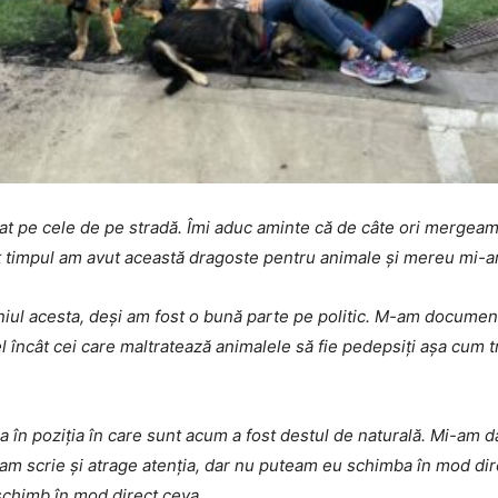
t pe cele de pe stradă. Îmi aduc aminte că de câte ori mergeam 
t timpul am avut această dragoste pentru animale și mereu mi-am
niul acesta, deși am fost o bună parte pe politic. M-am documen
fel încât cei care maltratează animalele să fie pedepsiți așa cum
ea în poziția în care sunt acum a fost destul de naturală. Mi-am
m scrie și atrage atenția, dar nu puteam eu schimba în mod dire
schimb în mod direct ceva.