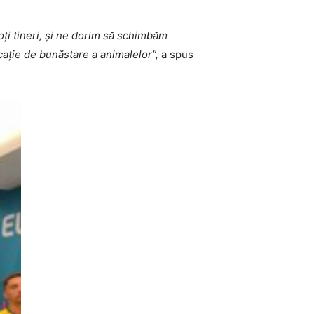
oți tineri, și ne dorim să schimbăm
ucație de bunăstare a animalelor
”,
a spus