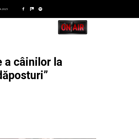
A 2025
 a câinilor la
adăposturi”