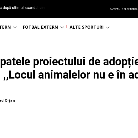
 în studio, la Trafic Sport:
CAMPANIE ELECTORAL
t care te pedepsește.”
NTERN
FOTBAL EXTERN
ALTE SPORTURI
patele proiectului de adopție
 ,,Locul animalelor nu e în 
ad Orjan