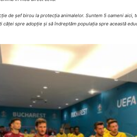
ție de șef birou la protecția animalelor. Suntem 5 oameni aici, t
lți căței spre adopție și să îndreptăm populația spre această ed