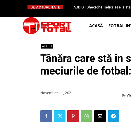
DE ACTUALITATE
AUDIO | Îl cunoaștem pe Alex Crișan,
“Snooker-ul este genul de spor
ACASĂ
FOTBAL I
AUDIO
Tânăra care stă în s
meciurile de fotbal:
November 11, 2021
By
Vl