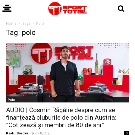
Home
Tags
Polo
Tag: polo
Polo
AUDIO | Cosmin Răgălie despre cum se
finanțează cluburile de polo din Austria:
”Cotizează și membri de 80 de ani”
Radu Bordei
-
June 8, 2026
0