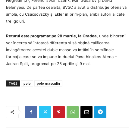
Negrean (2), Ferenc Istvan Czenk, Ivan Gusarov și David
Belenyesi. De partea cealaltă, BVSC a avut o distribuție ofensivă
amplă, cu Csacsovszky și Ekler în prim‑plan, ambii autori ai câte
trei goluri.
Returul este programat pe 28 martie, la Oradea
, unde bihorenii
vor încerca să întoarcă diferența și să obțină calificarea.
Învingătoarea acestei duble manșe va întâlni în semifinale
formația care se va impune în duelul Panathinaikos Atena –
Jadran Split, programat pe 25 aprilie și 9 mai.
TAGS
polo
polo masculin