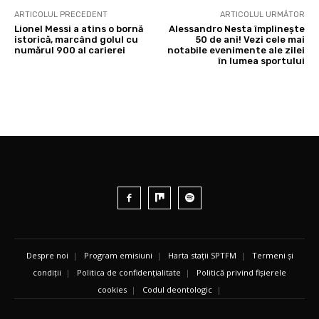
ARTICOLUL PRECEDENT
ARTICOLUL URMĂTOR
Lionel Messi a atins o bornă
Alessandro Nesta împlinește
istorică, marcând golul cu
50 de ani! Vezi cele mai
numărul 900 al carierei
notabile evenimente ale zilei
în lumea sportului
Despre noi
|
Program emisiuni
|
Harta stații SPTFM
|
Termeni și
condiții
|
Politica de confidențialitate
|
Politică privind fișierele
cookies
|
Codul deontologic
|