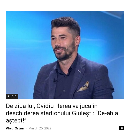
Audio
De ziua lui, Ovidiu Herea va juca în
deschiderea stadionului Giulești: “De-abia
aștept!”
Vlad Orjan
-
March 25, 2022
0