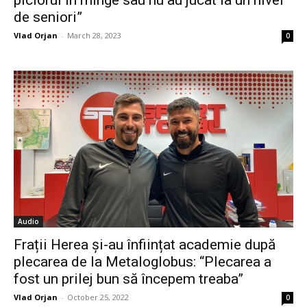
de seniori”
Vlad Orjan
-
March 28, 2023
0
Audio
Frații Herea și-au înființat academie după
plecarea de la Metaloglobus: “Plecarea a
fost un prilej bun să începem treaba”
Vlad Orjan
-
October 25, 2022
0