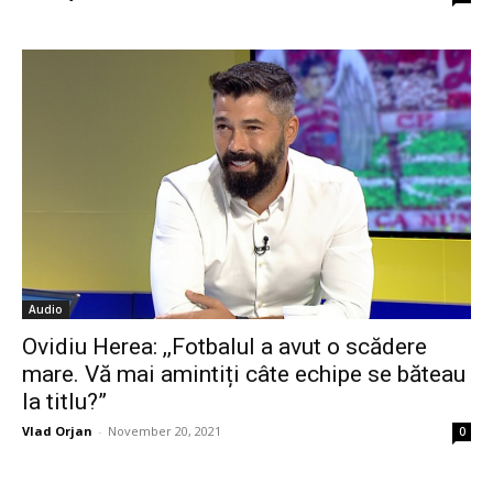
Audio
Ovidiu Herea: ,,Fotbalul a avut o scădere
mare. Vă mai amintiți câte echipe se băteau
la titlu?”
Vlad Orjan
-
November 20, 2021
0