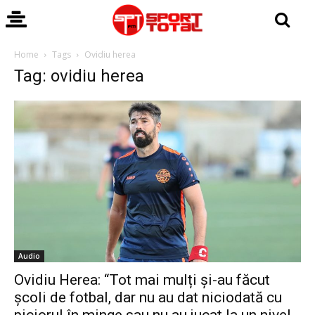
Home
Tags
Ovidiu herea
Tag: ovidiu herea
Audio
Ovidiu Herea: “Tot mai mulți și-au făcut
școli de fotbal, dar nu au dat niciodată cu
piciorul în minge sau nu au jucat la un nivel