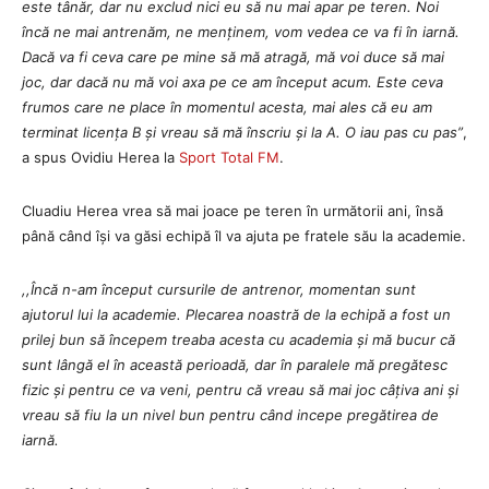
este tânăr, dar nu exclud nici eu să nu mai apar pe teren. Noi
încă ne mai antrenăm, ne menținem, vom vedea ce va fi în iarnă.
Dacă va fi ceva care pe mine să mă atragă, mă voi duce să mai
joc, dar dacă nu mă voi axa pe ce am început acum. Este ceva
frumos care ne place în momentul acesta, mai ales că eu am
terminat licența B și vreau să mă înscriu și la A. O iau pas cu pas”
,
a spus Ovidiu Herea la
Sport Total FM
.
Cluadiu Herea vrea să mai joace pe teren în următorii ani, însă
până când își va găsi echipă îl va ajuta pe fratele său la academie.
,,Încă n-am început cursurile de antrenor, momentan sunt
ajutorul lui la academie. Plecarea noastră de la echipă a fost un
prilej bun să începem treaba acesta cu academia și mă bucur că
sunt lângă el în această perioadă, dar în paralele mă pregătesc
fizic și pentru ce va veni, pentru că vreau să mai joc câțiva ani și
vreau să fiu la un nivel bun pentru când incepe pregătirea de
iarnă.