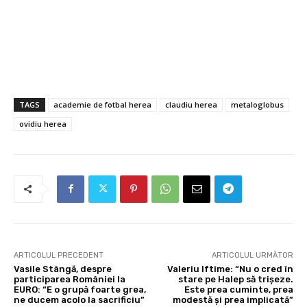
TAGS
academie de fotbal herea
claudiu herea
metaloglobus
ovidiu herea
ARTICOLUL PRECEDENT
ARTICOLUL URMĂTOR
Vasile Stângă, despre
Valeriu Iftime: “Nu o cred în
participarea României la
stare pe Halep să trișeze.
EURO: “E o grupă foarte grea,
Este prea cuminte, prea
ne ducem acolo la sacrificiu”
modestă și prea implicată”