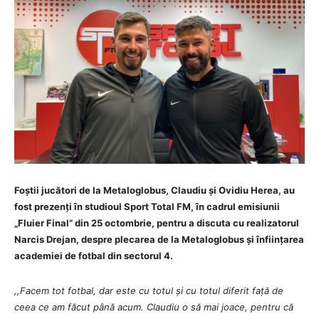
Foștii jucători de la Metaloglobus, Claudiu și Ovidiu Herea, au
fost prezenți în studioul Sport Total FM, în cadrul emisiunii
„Fluier Final” din 25 octombrie, pentru a discuta cu realizatorul
Narcis Drejan, despre plecarea de la Metaloglobus și înființarea
academiei de fotbal din sectorul 4.
,,Facem tot fotbal, dar este cu totul și cu totul diferit față de
ceea ce am făcut până acum. Claudiu o să mai joace, pentru că