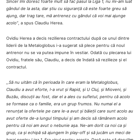
Sincer îmi doresc foarte mult să fac pasul la Liga 1, nu mi-am luat
gândul de la asta, dar știu cu siguranță că este foarte greu să
ajung, dar trag tare, mă antrenez cu gândul că voi mai ajunge
acolo”
, a spus Claudiu Herea.
Ovidiu Herea a decis rezilierea contractului după ce unul dintre
liderii de la Metaloglobus i-a sugerat să plece pentru că noul
antrenor nu se va putea impune în vestiar. Odată cu plecarea lui
Ovidiu, fratele său, Claudiu, a decis de îndată să rezilieze și el
contractul.
,,Să nu uităm că în perioada în care eram la Metaloglobus,
Claudiu a avut eforte, l-a vrut și Rapid, și U Cluj, și Mioveni, și
Buzău, discuții au fost, dar el a ales cu sufletul, pentru că acolo
se formase ca o familie, era un grup frumos. Nu numai el a
renunțat la ofertele pe care le-a avut și băieții care sunt acolo au
avut oferte de-a lungul timpului și am decis să rămânem acolo
pentru că noi am avut o nebunie așa. Ne-am dorit ca noi ca și
grup, ca și echipă să ajungem în play-off și să jucăm un meci de
baraj pentru Liga 1. Era visul nostru acesta. Dacă este să derulăm