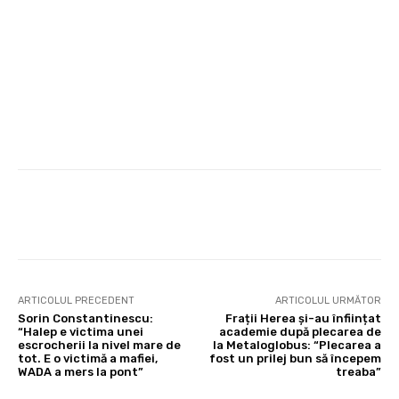
ARTICOLUL PRECEDENT
ARTICOLUL URMĂTOR
Sorin Constantinescu:
Frații Herea și-au înființat
“Halep e victima unei
academie după plecarea de
escrocherii la nivel mare de
la Metaloglobus: “Plecarea a
tot. E o victimă a mafiei,
fost un prilej bun să începem
WADA a mers la pont”
treaba”