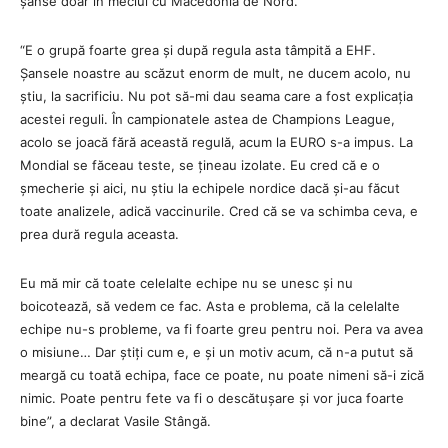
șanse doar în meciul cu Macedonia de Nord.
“E o grupă foarte grea și după regula asta tâmpită a EHF.
Șansele noastre au scăzut enorm de mult, ne ducem acolo, nu
știu, la sacrificiu. Nu pot să-mi dau seama care a fost explicația
acestei reguli. În campionatele astea de Champions League,
acolo se joacă fără această regulă, acum la EURO s-a impus. La
Mondial se făceau teste, se țineau izolate. Eu cred că e o
șmecherie și aici, nu știu la echipele nordice dacă și-au făcut
toate analizele, adică vaccinurile. Cred că se va schimba ceva, e
prea dură regula aceasta.
Eu mă mir că toate celelalte echipe nu se unesc și nu
boicotează, să vedem ce fac. Asta e problema, că la celelalte
echipe nu-s probleme, va fi foarte greu pentru noi. Pera va avea
o misiune… Dar știți cum e, e și un motiv acum, că n-a putut să
meargă cu toată echipa, face ce poate, nu poate nimeni să-i zică
nimic. Poate pentru fete va fi o descătușare și vor juca foarte
bine”, a declarat Vasile Stângă.