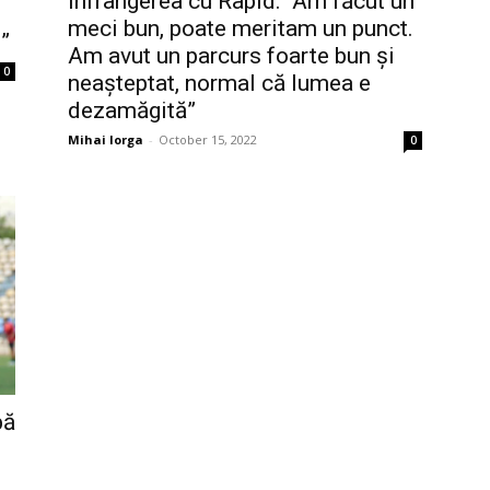
înfrângerea cu Rapid: “Am făcut un
meci bun, poate meritam un punct.
”
Am avut un parcurs foarte bun și
0
neașteptat, normal că lumea e
dezamăgită”
Mihai Iorga
-
October 15, 2022
0
pă