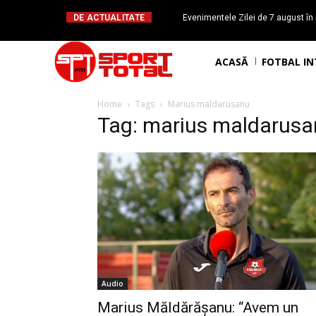
DE ACTUALITATE
Evenimentele Zilei de 7 august în 
românesc Octavian Morariu
ACASĂ
FOTBAL I
Home
Tags
Marius maldarusanu
Tag: marius maldarus
Audio
Marius Măldărășanu: “Avem un