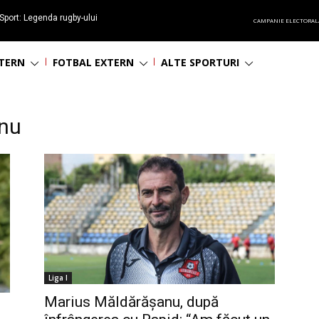
Sport: Legenda rugby-ului
CAMPANIE ELECTORAL
 împlinește 65 ani
NTERN
FOTBAL EXTERN
ALTE SPORTURI
anu
Liga I
Marius Măldărășanu, după