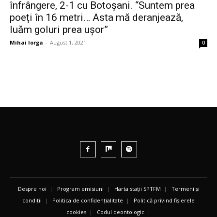
înfrângere, 2-1 cu Botoșani. “Suntem prea
poeți în 16 metri… Asta mă deranjează,
luăm goluri prea ușor”
Mihai Iorga
-
August 1, 2021
0
Despre noi
|
Program emisiuni
|
Harta stații SPTFM
|
Termeni și
condiții
|
Politica de confidențialitate
|
Politică privind fișierele
cookies
|
Codul deontologic
|