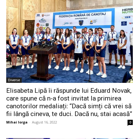
Diverse
Elisabeta Lipă îi răspunde lui Eduard Novak,
care spune că n-a fost invitat la primirea
canotorilor medaliați: “Dacă simți că vrei să
fii lângă cineva, te duci. Dacă nu, stai acasă”
Mihai Iorga
-
August 16, 2022
0