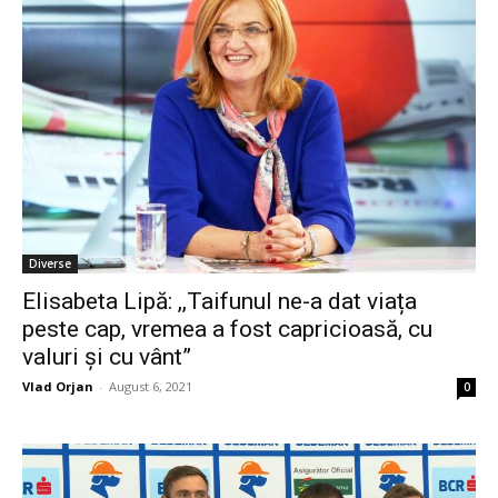
Diverse
Elisabeta Lipă: ,,Taifunul ne-a dat viața
peste cap, vremea a fost capricioasă, cu
valuri și cu vânt”
Vlad Orjan
-
August 6, 2021
0