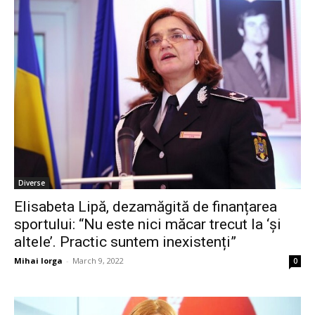
Diverse
Elisabeta Lipă, dezamăgită de finanțarea
sportului: “Nu este nici măcar trecut la ‘și
altele’. Practic suntem inexistenți”
Mihai Iorga
-
March 9, 2022
0