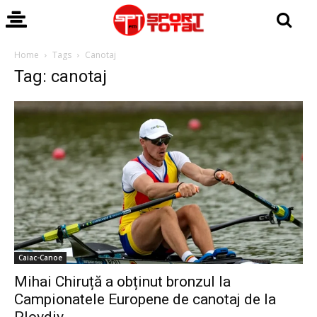
Home
Tags
Canotaj
Tag: canotaj
Caiac-Canoe
Mihai Chiruță a obținut bronzul la
Campionatele Europene de canotaj de la
Plovdiv