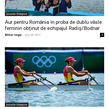
Jocurile Olimpice
Aur pentru România în proba de dublu vâsle
feminin obținut de echipajul Radiș/Bodnar
Mihai Iorga
-
July 28, 2021
0
Jocurile Olimpice