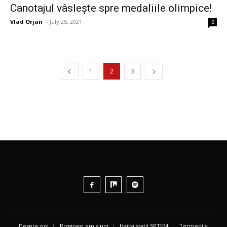
Canotajul vâslește spre medaliile olimpice!
Vlad Orjan
-
July 25, 2021
0
1
2
3
Despre noi
|
Program emisiuni
|
Harta stații SPTFM
|
Termeni și