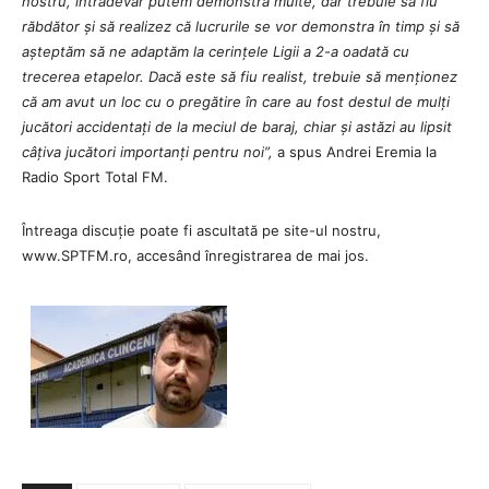
nostru, întradevăr putem demonstra multe, dar trebuie să fiu
răbdător și să realizez că lucrurile se vor demonstra în timp și să
așteptăm să ne adaptăm la cerințele Ligii a 2-a oadată cu
trecerea etapelor. Dacă este să fiu realist, trebuie să menționez
că am avut un loc cu o pregătire în care au fost destul de mulți
jucători accidentați de la meciul de baraj, chiar și astăzi au lipsit
câțiva jucători importanți pentru noi”,
a spus Andrei Eremia la
Radio Sport Total FM.
Întreaga discuție poate fi ascultată pe site-ul nostru,
www.SPTFM.ro, accesând înregistrarea de mai jos.