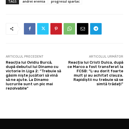
TAGS
andrei eremia
progresul spartac
ARTICOLUL PRECEDENT
ARTICOLUL URMĂTOR
Reacția lui Ovidiu Burcă,
Reacția lui Cristi Dulca, după
după debutul lui Dinamo cu
ce Marco a fost transferat la
victorie în Liga 2: “Trebuie să
FCSB: “L-au dorit foarte
găsim niște jucători să vină
mult și au achitat clauza.
să ne ajute. La Dinamo
Rapidiștii nu trebuie să se
lucrurile sunt un pic mai
simtă trădați”
rezolvabile”