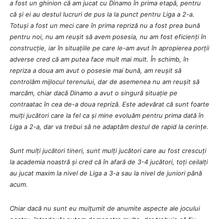
a fost un ghinion că am jucat cu Dinamo în prima etapă, pentru
că și ei au destul lucruri de pus la la punct pentru Liga a 2-a.
Totuși a fost un meci care în prima repriză nu a fost prea bună
pentru noi, nu am reușit să avem posesia, nu am fost eficienți în
construcție, iar în situațiile pe care le-am avut în apropierea porții
adverse cred că am putea face mult mai mult. În schimb, în
repriza a doua am avut o posesie mai bună, am reușit să
controlăm mijlocul terenului, dar de asemenea nu am reușit să
marcăm, chiar dacă Dinamo a avut o singură situație pe
contraatac în cea de-a doua repriză. Este adevărat că sunt foarte
mulți jucători care la fel ca și mine evoluăm pentru prima dată în
Liga a 2-a, dar va trebui să ne adaptăm destul de rapid la cerințe.
Sunt mulți jucători tineri, sunt mulți jucători care au fost crescuți
la academia noastră și cred că în afară de 3-4 jucători, toți ceilalți
au jucat maxim la nivel de Liga a 3-a sau la nivel de juniori până
acum.
Chiar dacă nu sunt eu mulțumit de anumite aspecte ale jocului