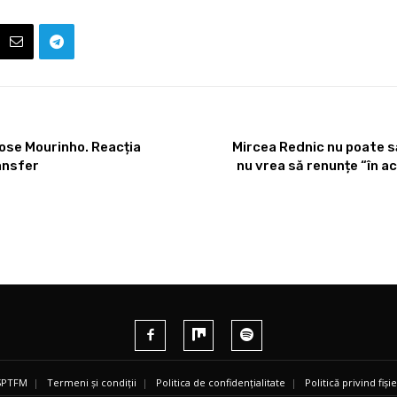
 Jose Mourinho. Reacția
Mircea Rednic nu poate să
ansfer
nu vrea să renunțe “în a
 SPTFM
|
Termeni și condiții
|
Politica de confidențialitate
|
Politică privind fiș