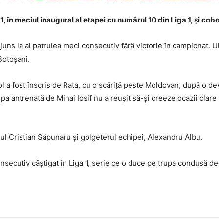
, în meciul inaugural al etapei cu numărul 10 din Liga 1, și cobo
ajuns la al patrulea meci consecutiv fără victorie în campionat. Ul
Botoșani.
ol a fost înscris de Rata, cu o scăriță peste Moldovan, după o d
hipa antrenată de Mihai Iosif nu a reușit să-și creeze ocazii clare
nul Cristian Săpunaru și golgeterul echipei, Alexandru Albu.
nsecutiv câștigat în Liga 1, serie ce o duce pe trupa condusă de 