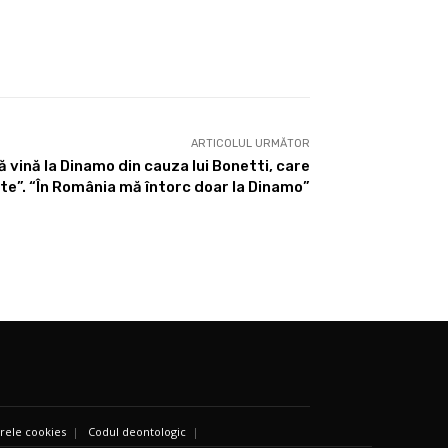
ARTICOLUL URMĂTOR
 vină la Dinamo din cauza lui Bonetti, care
cte”. “În România mă întorc doar la Dinamo”
ierele cookies
|
Codul deontologic
|