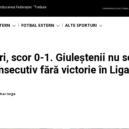
nducerea Federației: ”Trebuie
CAMPANIE ELECTORAL
oluționa fotbalul românesc
NTERN
FOTBAL EXTERN
ALTE SPORTURI
i, scor 0-1. Giuleștenii nu s
secutiv fără victorie în Lig
hai Iorga