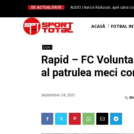
DE ACTUALITATE
AUDIO | Narcis Răducan, apel către co
spus stop!”. Măsurile care pot rev
ACASĂ
FOTBAL I
LIGA I
Rapid – FC Voluntar
al patrulea meci con
September 24, 2021
By
Mi