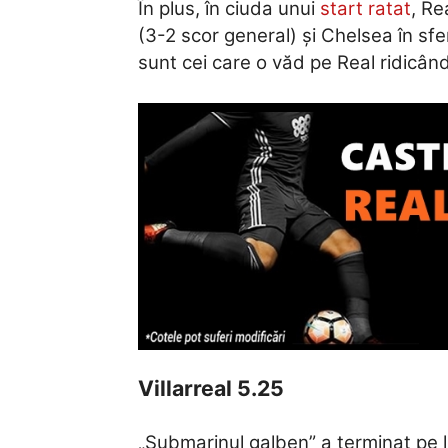
În plus, în ciuda unui
start ratat
, Re
(3-2 scor general) și Chelsea în sfe
sunt cei care o văd pe Real ridicând
Villarreal 5.25
„Submarinul galben” a terminat pe l