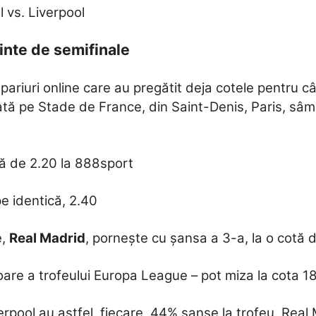
l vs. Liverpool
ainte de semifinale
pariuri online care au pregătit deja cotele pentru câ
amată pe Stade de France, din Saint-Denis, Paris, s
ă de 2.20 la 888sport
e identică, 2.40
e,
Real Madrid
, pornește cu șansa a 3-a, la o cotă 
oare a trofeului Europa League – pot miza la cota 1
rpool au astfel, fiecare, 44% șanse la trofeu, Real 