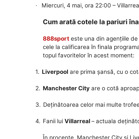
Miercuri, 4 mai, ora 22:00 – Villarrea
·
Cum arată cotele la pariuri în
888sport
este una din agențiile de 
cele la calificarea în finala progr
topul favoritelor în acest moment:
1.
Liverpool
are prima șansă, cu o cot
2.
Manchester City
are o cotă aproap
3.
Deținătoarea celor mai multe trofe
4.
Fanii lui
Villarreal
– actuala deținăt
În procente, Manchester City și Live