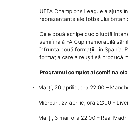
UEFA Champions League a ajuns în fa
reprezentante ale fotbalului britani
Cele două echipe duc o luptă intens
semifinală FA Cup memorabilă sâmbă
înfrunta două formații din Spania: R
formația care a reușit să producă m
Programul complet al semifinalel
Marți, 26 aprilie, ora 22:00 – Manch
·
Miercuri, 27 aprilie, ora 22:00 – Liver
·
Marți, 3 mai, ora 22:00 – Real Madr
·