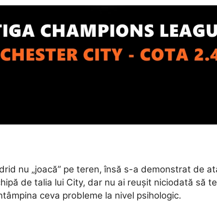
id nu „joacă” pe teren, însă s-a demonstrat de atâte
ipă de talia lui City, dar nu ai reușit niciodată să t
 întâmpina ceva probleme la nivel psihologic.