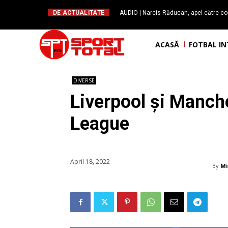
DE ACTUALITATE
AUDIO | Narcis Răducan, apel către co
spus stop!”. Măsurile care pot rev
ACASĂ
FOTBAL I
DIVERSE
Liverpool și Manche
League
April 18, 2022
By
Mi