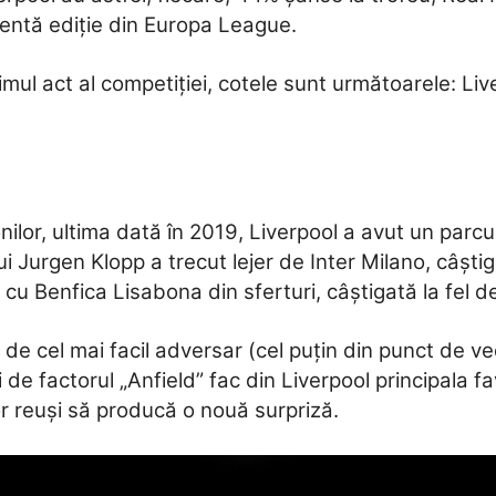
centă ediție din Europa League.
timul act al competiției, cotele sunt următoarele: Li
nilor, ultima dată în 2019, Liverpool a avut un parcu
ui Jurgen Klopp a trecut lejer de Inter Milano, câștig
cu Benfica Lisabona din sferturi, câștigată la fel de
 de cel mai facil adversar (cel puțin din punct de ve
e factorul „Anfield” fac din Liverpool principala fav
or reuși să producă o nouă surpriză.