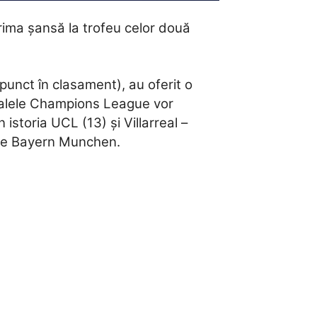
rima șansă la trofeu celor două
unct în clasament), au oferit o
inalele Champions League vor
istoria UCL (13) și Villarreal –
o pe Bayern Munchen.