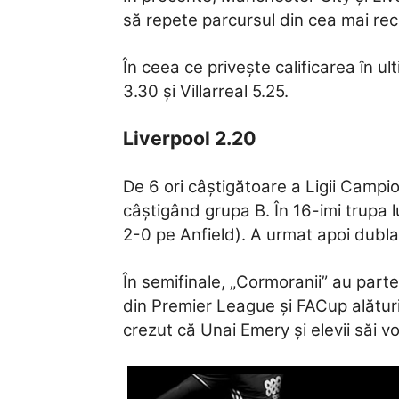
să repete parcursul din cea mai re
În ceea ce privește calificarea în ul
3.30 și Villarreal 5.25.
Liverpool 2.20
De 6 ori câștigătoare a Ligii Campio
câștigând grupa B. În 16-imi trupa l
2-0 pe Anfield). A urmat apoi dubla 
În semifinale, „Cormoranii” au parte
din Premier League și FACup alături d
crezut că Unai Emery și elevii săi v