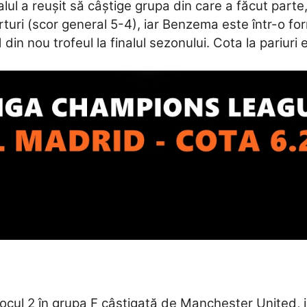
alul a reușit să câștige grupa din care a făcut parte
rturi (scor general 5-4), iar Benzema este într-o for
 din nou trofeul la finalul sezonului. Cota la pariur
ocul 2 în grupa F câștigată de Manchester United, ia