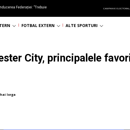
nducerea Federației: ”Trebuie
CAMPANIE ELECTORAL
oluționa fotbalul românesc
NTERN
FOTBAL EXTERN
ALTE SPORTURI
ster City, principalele favo
hai Iorga