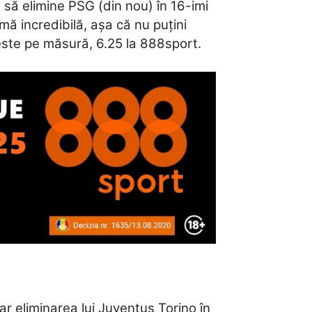
, să elimine PSG (din nou) în 16-imi
mă incredibilă, așa că nu puțini
i este pe măsură, 6.25 la 888sport.
r eliminarea lui Juventus Torino în