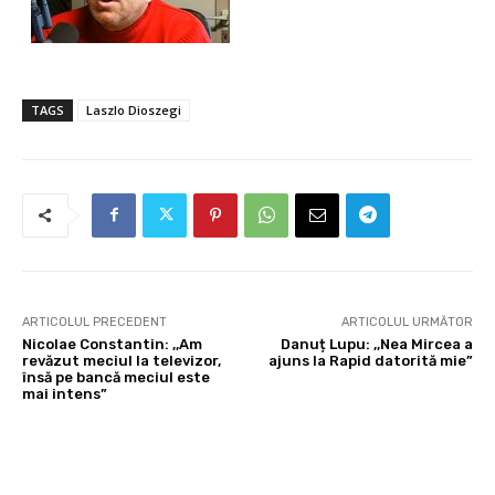
TAGS
Laszlo Dioszegi
ARTICOLUL PRECEDENT
ARTICOLUL URMĂTOR
Nicolae Constantin: ,,Am
Danuț Lupu: ,,Nea Mircea a
revăzut meciul la televizor,
ajuns la Rapid datorită mie”
însă pe bancă meciul este
mai intens”