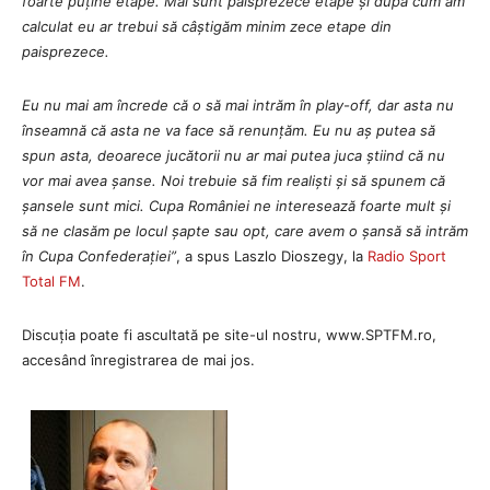
foarte puține etape. Mai sunt paisprezece etape și după cum am
calculat eu ar trebui să câștigăm minim zece etape din
paisprezece.
Eu nu mai am încrede că o să mai intrăm în play-off, dar asta nu
înseamnă că asta ne va face să renunțăm. Eu nu aș putea să
spun asta, deoarece jucătorii nu ar mai putea juca știind că nu
vor mai avea șanse. Noi trebuie să fim realiști și să spunem că
șansele sunt mici. Cupa României ne interesează foarte mult și
să ne clasăm pe locul șapte sau opt, care avem o șansă să intrăm
în Cupa Confederației”
, a spus Laszlo Dioszegy, la
Radio Sport
Total FM
.
Discuția poate fi ascultată pe site-ul nostru, www.SPTFM.ro,
accesând înregistrarea de mai jos.